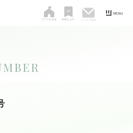
UMBER
号