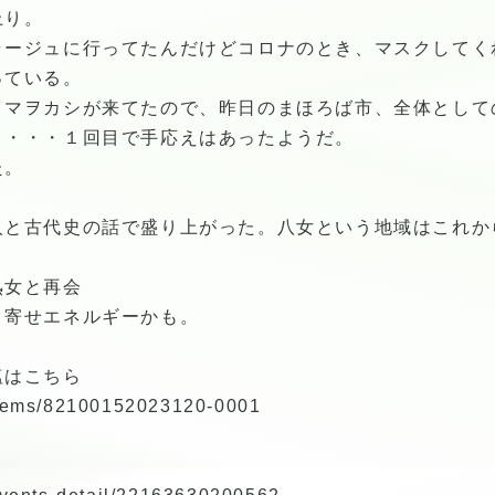
上り。
ラージュに行ってたんだけどコロナのとき、マスクしてく
っている。
イマヲカシが来てたので、昨日のまほろば市、全体として
と・・・１回目で手応えはあったようだ。
た。
人と古代史の話で盛り上がった。八女という地域はこれか
熟女と再会
き寄せエネルギーかも。
塩はこちら
p/items/82100152023120-0001
ト