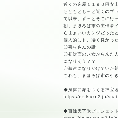
近くの床屋１１９０円安
もともともっと近くのプ
て以来、ずっとそこに行
朝、まほろば市の主催者
らまぁいいカンジだった
個人的にも、凄く良かっ
〇嘉村さんの話
〇初対面の八女から来た
になりそう？？
〇疎遠になりかけていた
これも、まほろば市の引
◆身体に海をつくる神宝
https://ec.tsuku2.jp/s
◆百姓天下米プロジェク