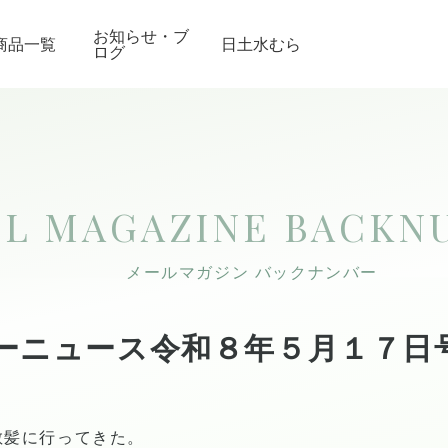
お知らせ・ブ
商品一覧
日土水むら
ログ
IL MAGAZINE
BACKN
メールマガジン バックナンバー
ーニュース令和８年５月１７日
散髪に行ってきた。