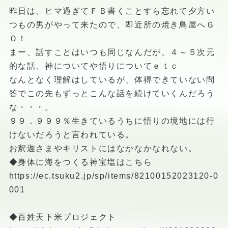
昨日は、ヒマ過ぎてＦＢ書くことすら忘れて夕方い
つもの男がやって来たので、即近所の焼き鳥屋へＧ
Ｏ！
まー、話すことはいつも同じなんだが、４～５次元
的な話、神についてや悟りについてｅｔｃ
なんとなく理解はしているが、体得できていない問
答でこの先もずっとこんな話を続けていくんだろう
な・・・。
９９．９９９％生きているうちに悟りの境地には行
けないだろうと言われている。
お釈迦さまやキリストにはなかなかなれない。
◆身体に海をつくる神宝塩はこちら
https://ec.tsuku2.jp/sp/items/82100152023120-0
001
◆百姓天下米プロジェクト