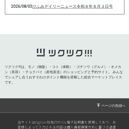
2026/08/03
ひふみデイリーニュース令和８年８月３日号
2026/08/02
ひふみデイリーニュース令和８年８月２日号
2026/08/02
塩の5つの主成分は現代医療で活躍している
2026/08/01
ひふみデイリーニュース令和８年８月１日号
2026/07/31
ひふみデイリーニュース令和８年７月３１日号
2026/07/30
ひふみデイリーニュース令和８年７月３０日号
2026/07/29
ひふみデイリーニュース令和８年７月２９日号
ツクツク!!!は、モノ（物販）・コト（体験）・ゴチソウ（グルメ）・オメカ
シ（美容）・チョクバイ（産地直送）のショッピングと予約サイト。
みんな
2026/07/28
ひふみデイリーニュース令和８年７月２８日号
でシェアし合うおすそわけポイント機能を搭載した総合マーケットプレイス
2026/07/27
ひふみデイリーニュース令和８年７月２７日号
です。
2026/07/25
ひふみデイリーニュース令和８年７月２５日号
2026/07/24
ひふみデイリーニュース令和８年７月２４日号
2026/07/23
ひふみデイリーニュース令和８年７月２３日号
2026/07/22
ひふみデイリーニュース令和８年７月２２日号
当サイトはDigiCert社発行のSSL電子証明書を使用しており、お
客様によって入力される内容は個人情報保護方針に基づき送信