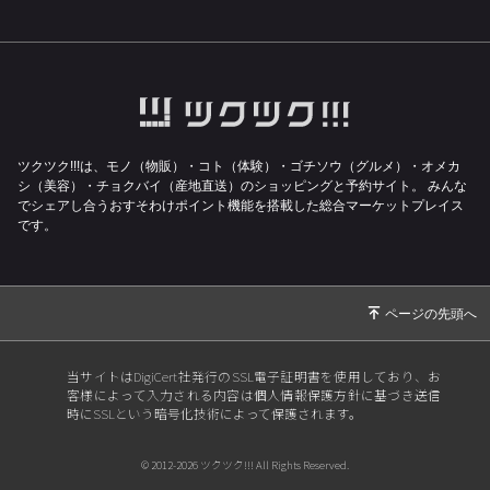
額”！幸之助の日・大感謝セール！
2026/04/03
４月３日（金）１日限りの『幸之助の日』限定
品は【漢方牛もつ鍋】ほぼ半額です！！
2026/03/02
【幸之助の日 3/3限定】春一番！漢方豚しゃぶ
しゃぶ鍋が37%OFFの特別価格！
2026/02/03
【1日限り】漢方和牛＆漢方豚のゴロゴロカレ
ツクツク!!!は、モノ（物販）・コト（体験）・ゴチソウ（グルメ）・オメカ
ー肉 1キロ 通常5,724円 ➔ 特別価格3456
シ（美容）・チョクバイ（産地直送）のショッピングと予約サイト。
みんな
でシェアし合うおすそわけポイント機能を搭載した総合マーケットプレイス
円！！
です。
2025/12/03
１２月３日（水）１日限りの『幸之助の日』限
定品は【漢方和牛サーロインステーキ】なんと
半額です！！
2025/11/02
幸之助の日11/3（月）限定！【漢方牛ソーセー
ジ１本約500g（冷凍）3240円】
当サイトはDigiCert社発行のSSL電子証明書を使用しており、お
2025/10/02
１０月３日（金）１日限りの『幸之助の日』限
客様によって入力される内容は個人情報保護方針に基づき送信
時にSSLという暗号化技術によって保護されます。
定品は【漢方和牛サーロインステーキ】なんと
半額です！！
© 2012-2026 ツクツク!!! All Rights Reserved.
2025/09/02
９月３日（日）１日限りの『幸之助の日』限定