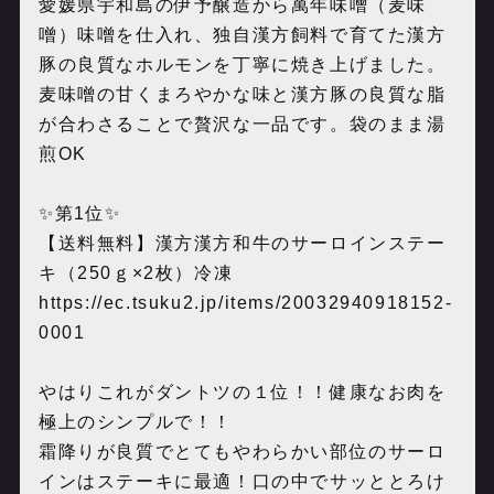
愛媛県宇和島の伊予醸造から萬年味噌（麦味
噌）味噌を仕入れ、独自漢方飼料で育てた漢方
豚の良質なホルモンを丁寧に焼き上げました。
麦味噌の甘くまろやかな味と漢方豚の良質な脂
が合わさることで贅沢な一品です。袋のまま湯
煎OK
✨第1位✨
【送料無料】漢方漢方和牛のサーロインステー
キ（250ｇ×2枚）冷凍
https://ec.tsuku2.jp/items/20032940918152-
0001
やはりこれがダントツの１位！！健康なお肉を
極上のシンプルで！！
霜降りが良質でとてもやわらかい部位のサーロ
インはステーキに最適！口の中でサッととろけ