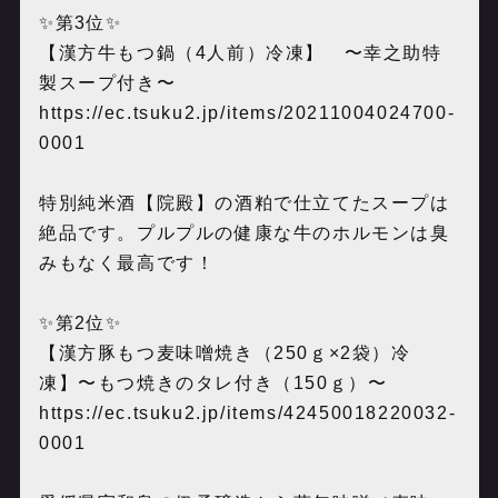
✨第3位✨
【漢方牛もつ鍋（4人前）冷凍】 〜幸之助特
製スープ付き〜
https://ec.tsuku2.jp/items/20211004024700-
0001
特別純米酒【院殿】の酒粕で仕立てたスープは
絶品です。プルプルの健康な牛のホルモンは臭
みもなく最高です！
✨第2位✨
【漢方豚もつ麦味噌焼き（250ｇ×2袋）冷
凍】〜もつ焼きのタレ付き（150ｇ）〜
https://ec.tsuku2.jp/items/42450018220032-
0001