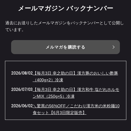
メールマガジン バックナンバー
過去にお送りしたメールマガジンをバックナンバーとして公開し
ています。
メルマガを購読する
2026/08/02
【毎月3日 幸之助の日】漢方豚のおいしい酢豚
（400g×2）冷凍
2026/07/03
【毎月3日 幸之助の日】漢方和牛 塩だれホルモ
ンMIX（250g×5）冷凍
2026/06/02
＼驚異の56%OFF／こだわり漢方米の米粉麺10
食セット【6月3日限定販売】
2026/05/04
【GW限定】伝説の「牛ベーコン」が“ほぼ半
額”！幸之助の日・大感謝セール！