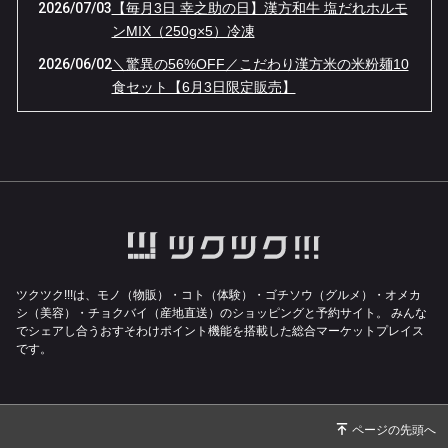
2026/07/03
【毎月3日 幸之助の日】漢方和牛 塩だれホルモ
ンMIX（250g×5）冷凍
2026/06/02
＼驚異の56%OFF／こだわり漢方米の米粉麺10
食セット【6月3日限定販売】
2026/05/04
【GW限定】伝説の「牛ベーコン」が“ほぼ半
額”！幸之助の日・大感謝セール！
2026/04/03
４月３日（金）１日限りの『幸之助の日』限定
品は【漢方牛もつ鍋】ほぼ半額です！！
2026/03/02
【幸之助の日 3/3限定】春一番！漢方豚しゃぶ
しゃぶ鍋が37%OFFの特別価格！
2026/02/03
【1日限り】漢方和牛＆漢方豚のゴロゴロカレ
ツクツク!!!は、モノ（物販）・コト（体験）・ゴチソウ（グルメ）・オメカ
ー肉 1キロ 通常5,724円 ➔ 特別価格3456
シ（美容）・チョクバイ（産地直送）のショッピングと予約サイト。
みんな
でシェアし合うおすそわけポイント機能を搭載した総合マーケットプレイス
円！！
です。
2025/12/03
１２月３日（水）１日限りの『幸之助の日』限
定品は【漢方和牛サーロインステーキ】なんと
半額です！！
2025/11/02
幸之助の日11/3（月）限定！【漢方牛ソーセー