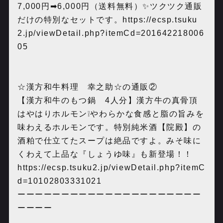
7,000円➡6,000円（送料無料）✨ツクツク通販
だけの特別なセットです。
https://ecsp.tsuku
2.jp/viewDetail.php?itemCd=201642218006
05
☆漢方和牛料理 幸之助☆の通販②
【漢方和牛のもつ鍋 4人分】漢方牛の真骨頂
はやはりホルモン❕やわらかな食感と脂の旨みを
味わえるホルモンです。特別純米酒【院殿】の
酒粕で仕立てたスープは絶品ですよ。みそ味に
くわえて上品な『しょうゆ味』も新登場！！
https://ecsp.tsuku2.jp/viewDetail.php?itemC
d=10102803331021
ーーーーーーーーーーーーーーーーーーーーー
ーーーー