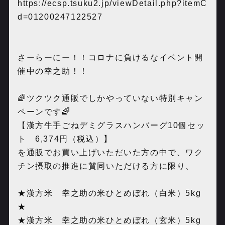
https://ecsp.tsuku2.jp/viewDetail.php?itemC
d=01200247122527
さーらーにー！！コロナに負けるなイベント開
催中の幸之助！！
🌈ツクツク通販でしかやっていない特別キャン
ペーンです🌈
【漢方牛手ごねデミグラスハンバーグ10個セッ
ト 6,374円（税込）】
を通販でお買い上げいただいた方の中で、ワク
チン摂取の推進に賛同いただける方に限り、
★漢方米 幸之助の米ひとめぼれ（白米）5kg
★
★漢方米 幸之助の米ひとめぼれ（玄米）5kg