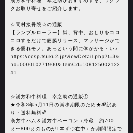
漢方和牛料理 幸之助がおすすめする、ツクツ
クお取り寄せをご紹介します。
☆関村接骨院☆の通販
【ランブルローラー】脚、背中、おしりをコロ
コロするだけで筋膜リリース、マッサージがで
きる優れモノ。あっという間に体がかる～い♪
https://ecsp.tsuku2.jp/viewDetail.php?t=3&I
no=000010271900&itemCd=108125002122
41
☆漢方和牛料理 幸之助の通販①
★令和3年5月11日の賞味期限のため★🌈訳あ
り・送料無料🌈
漢方牛ハム＆漢方牛ベーコン（冷蔵 約700
ｇ〜800ｇのものが1本ずつ在中）が期間限定で