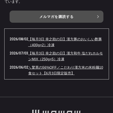
ています。
メルマガを購読する
2026/08/02
【毎月3日 幸之助の日】漢方豚のおいしい酢豚
（400g×2）冷凍
2026/07/03
【毎月3日 幸之助の日】漢方和牛 塩だれホルモ
ンMIX（250g×5）冷凍
2026/06/02
＼驚異の56%OFF／こだわり漢方米の米粉麺10
食セット【6月3日限定販売】
2026/05/04
【GW限定】伝説の「牛ベーコン」が“ほぼ半
額”！幸之助の日・大感謝セール！
2026/04/03
４月３日（金）１日限りの『幸之助の日』限定
品は【漢方牛もつ鍋】ほぼ半額です！！
2026/03/02
【幸之助の日 3/3限定】春一番！漢方豚しゃぶ