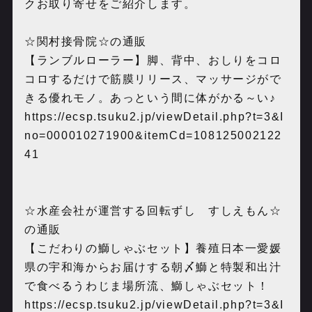
クお取り寄せをご紹介します。
☆関村接骨院☆の通販
【ランブルローラー】脚、背中、おしりをコロ
コロするだけで筋膜リリース、マッサージがで
きる優れモノ。あっという間に体がかる～い♪
https://ecsp.tsuku2.jp/viewDetail.php?t=3&I
no=000010271900&itemCd=108125002122
41
☆水産会社が運営する回転ずし すしえもん☆
の通販
【こだわりの鰤しゃぶセット】養殖日本一愛媛
県の宇和海からお届けする朝〆鰤と特製和出汁
で食べるうわじま場所流、鰤しゃぶセット！
https://ecsp.tsuku2.jp/viewDetail.php?t=3&I