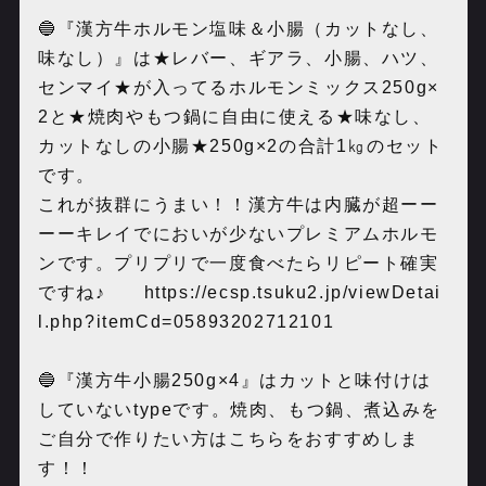
🔵『漢方牛ホルモン塩味＆小腸（カットなし、
味なし）』は★レバー、ギアラ、小腸、ハツ、
センマイ★が入ってるホルモンミックス250g×
2と★焼肉やもつ鍋に自由に使える★味なし、
カットなしの小腸★250g×2の合計1㎏のセット
です。
これが抜群にうまい！！漢方牛は内臓が超ーー
ーーキレイでにおいが少ないプレミアムホルモ
ンです。プリプリで一度食べたらリピート確実
ですね♪
https://ecsp.tsuku2.jp/viewDetai
l.php?itemCd=05893202712101
🔵『漢方牛小腸250g×4』はカットと味付けは
していないtypeです。焼肉、もつ鍋、煮込みを
ご自分で作りたい方はこちらをおすすめしま
す！！