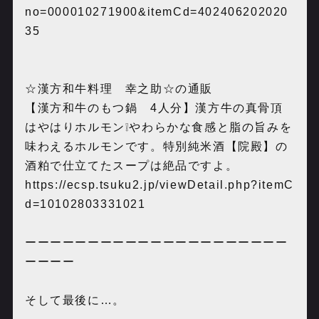
no=000010271900&itemCd=402406202020
35
☆漢方和牛料理 幸之助☆の通販
【漢方和牛のもつ鍋 4人分】漢方牛の真骨頂
はやはりホルモン❕やわらかな食感と脂の旨みを
味わえるホルモンです。特別純米酒【院殿】の
酒粕で仕立てたスープは絶品ですよ。
https://ecsp.tsuku2.jp/viewDetail.php?itemC
d=10102803331021
ーーーーーーーーーーーーーーーーーーーーー
ーーーー
そして最後に…。