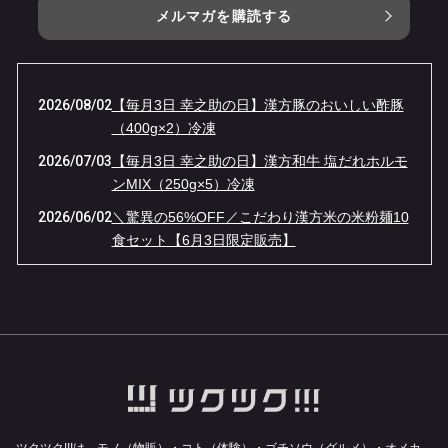
メルマガを購読する
2026/08/02
【毎月3日 幸之助の日】漢方豚のおいしい酢豚
（400g×2）冷凍
2026/07/03
【毎月3日 幸之助の日】漢方和牛 塩だれホルモ
ンMIX（250g×5）冷凍
2026/06/02
＼驚異の56%OFF／こだわり漢方米の米粉麺10
食セット【6月3日限定販売】
2026/05/04
【GW限定】伝説の「牛ベーコン」が“ほぼ半
額”！幸之助の日・大感謝セール！
2026/04/03
４月３日（金）１日限りの『幸之助の日』限定
品は【漢方牛もつ鍋】ほぼ半額です！！
2026/03/02
【幸之助の日 3/3限定】春一番！漢方豚しゃぶ
しゃぶ鍋が37%OFFの特別価格！
2026/02/03
【1日限り】漢方和牛＆漢方豚のゴロゴロカレ
ツクツク!!!は、モノ（物販）・コト（体験）・ゴチソウ（グルメ）・オメカ