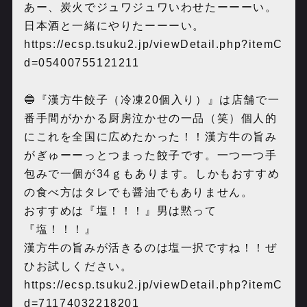
あー、炭火でジュワジュワいわせたーーーい。
日本酒と一緒にやりたーーーい。
https://ecsp.tsuku2.jp/viewDetail.php?itemC
d=05400755121211
🔵『漢方牛餃子（冷凍20個入り）』は店舗で一
番手間がかかる厨房泣かせの一品（笑）個人的
にこれを全国に広めたかった！！漢方牛の旨み
がぎゅーーっとつまった餃子です。一つ一つ手
包みで一個が34ｇもあります。しかもおすすめ
の食べ方はタレでも醤油でもありません。
おすすめは『塩！！！』男は黙って
『塩！！！』
漢方牛の旨みが活きるのは塩一択ですね！！ぜ
ひお試しください。
https://ecsp.tsuku2.jp/viewDetail.php?itemC
d=71174032218201