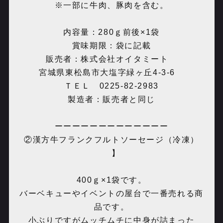
※一部に牛肉、豚肉を含む。
内容量：280ｇ前後×1袋
賞味期限：袋に記載
販売者：株式会社オイタミート
宮城県東松島市大塩字緑ヶ丘4-3-6
ＴＥＬ 0225-82-2983
製造者：販売者と同じ
ーーーーーーーーーーーーー
②漢方牛フランクフルトソーセージ（冷凍）
】
400ｇ×1袋です。
バーベキューやイベントの屋台で一番売れる商
品です。
小ぶりですがムッチムチに中身が詰まった