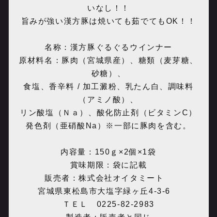
いなし！！
旨みが強い漢方豚は焼いても茹でてもOK！！
名称：漢方豚ぐるぐるウインナー
原材料名：豚肉（宮城県産）、糖類（麦芽糖、
砂糖）、
食塩、香辛料 / 加工澱粉、乳たん白、調味料
（アミノ酸）、
リン酸塩（Ｎａ）、酸化防止剤（ビタミンC）
発色剤（亜硝酸Na）※一部に豚肉を含む。
内容量：150ｇ×2個×1袋
賞味期限：袋に記載
販売者：株式会社オイタミート
宮城県東松島市大塩字緑ヶ丘4-3-6
ＴＥＬ 0225-82-2983