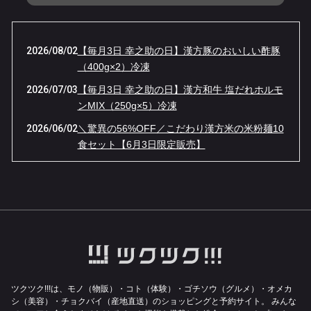
2026/08/02
【毎月3日 幸之助の日】漢方豚のおいしい酢豚
（400g×2）冷凍
2026/07/03
【毎月3日 幸之助の日】漢方和牛 塩だれホルモ
ンMIX（250g×5）冷凍
2026/06/02
＼驚異の56%OFF／こだわり漢方米の米粉麺10
食セット【6月3日限定販売】
2026/05/04
【GW限定】伝説の「牛ベーコン」が“ほぼ半
額”！幸之助の日・大感謝セール！
2026/04/03
４月３日（金）１日限りの『幸之助の日』限定
品は【漢方牛もつ鍋】ほぼ半額です！！
2026/03/02
【幸之助の日 3/3限定】春一番！漢方豚しゃぶ
しゃぶ鍋が37%OFFの特別価格！
2026/02/03
【1日限り】漢方和牛＆漢方豚のゴロゴロカレ
ツクツク!!!は、モノ（物販）・コト（体験）・ゴチソウ（グルメ）・オメカ
ー肉 1キロ 通常5,724円 ➔ 特別価格3456
シ（美容）・チョクバイ（産地直送）のショッピングと予約サイト。
みんな