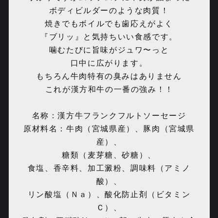
ボディビルダーのような肉質！
焼きでもボイルでも歯応えがよく
『ブリッ』と気持ちいい食感です。
噛むたびに旨味がジュワ〜っと
口中に広がります。
もちろん牛肉特有の臭みはありません
️これが漢方和牛の一番の強み！！
名称：漢方牛フランクフルトソーセージ
原材料名：牛肉（宮城県産）、豚肉（宮城県
産）、
糖類（麦芽糖、砂糖）、
食塩、香辛料、加工澱粉、調味料（アミノ
酸）、
リン酸塩（Ｎａ）、酸化防止剤（ビタミン
Ｃ）、