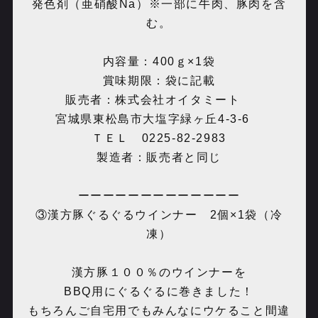
発色剤（亜硝酸Na）※一部に牛肉、豚肉を含
む。
内容量：400ｇ×1袋
賞味期限：袋に記載
販売者：株式会社オイタミート
宮城県東松島市大塩字緑ヶ丘4-3-6
ＴＥＬ 0225-82-2983
製造者：販売者と同じ
ーーーーーーーーーーーーー
③漢方豚ぐるぐるウインナー 2個×1袋（冷
凍）
漢方豚１００％のウインナーを
BBQ用にぐるぐるに巻きました！
もちろんご自宅用でもみんなにウケること間違