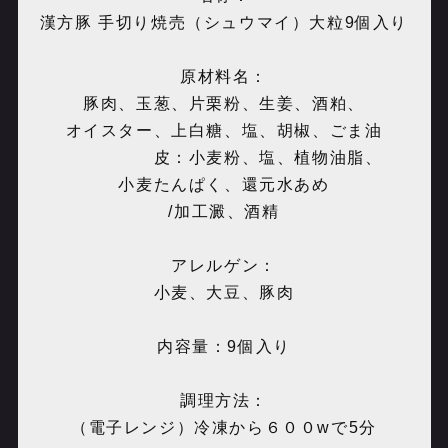
漢方豚 手切り焼売（シュウマイ）大粒9個入り
原材料名：
豚肉、玉葱、片栗粉、生姜、酒粕、
オイスター、上白糖、塩、胡椒、ごま油
皮：小麦粉、塩、植物油脂、
小麦たんぱく、還元水あめ
/加工澱、酒精
アレルゲン：
小麦、大豆、豚肉
内容量：9個入り
調理方法：
（電子レンジ）冷凍から６００wで5分