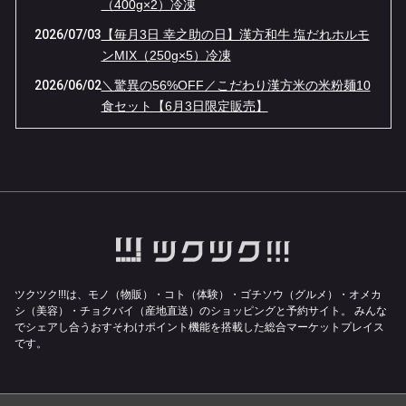
（400g×2）冷凍
2026/07/03
【毎月3日 幸之助の日】漢方和牛 塩だれホルモ
ンMIX（250g×5）冷凍
2026/06/02
＼驚異の56%OFF／こだわり漢方米の米粉麺10
食セット【6月3日限定販売】
2026/05/04
【GW限定】伝説の「牛ベーコン」が“ほぼ半
額”！幸之助の日・大感謝セール！
2026/04/03
４月３日（金）１日限りの『幸之助の日』限定
品は【漢方牛もつ鍋】ほぼ半額です！！
2026/03/02
【幸之助の日 3/3限定】春一番！漢方豚しゃぶ
しゃぶ鍋が37%OFFの特別価格！
2026/02/03
【1日限り】漢方和牛＆漢方豚のゴロゴロカレ
ツクツク!!!は、モノ（物販）・コト（体験）・ゴチソウ（グルメ）・オメカ
ー肉 1キロ 通常5,724円 ➔ 特別価格3456
シ（美容）・チョクバイ（産地直送）のショッピングと予約サイト。
みんな
でシェアし合うおすそわけポイント機能を搭載した総合マーケットプレイス
円！！
です。
2025/12/03
１２月３日（水）１日限りの『幸之助の日』限
定品は【漢方和牛サーロインステーキ】なんと
半額です！！