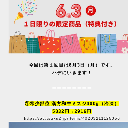
今回は第１回目は6月3日（月）です。
ハデにいきます！
ーーーーーーーー
①希少部位 漢方和牛ミスジ400g（冷凍）
5832円→2916円
https://ec.tsuku2.jp/items/40203211125056