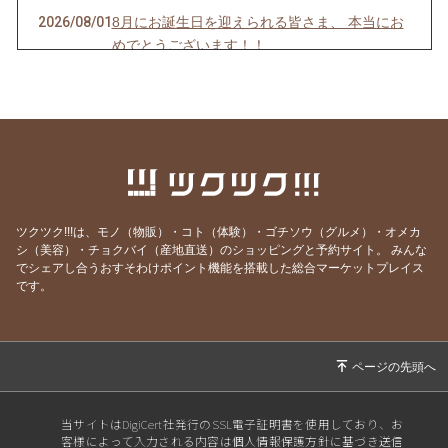
2026/08/01
8月にお誕生日を迎えられる皆さま、 本当にお
めでとうございます！！
2026/07/31
これいいかも
2026/07/30
熊本食材
2026/07/29
8月は・・・
2026/07/28
夏に絶品食材
2026/07/27
【超！重要】お願い事です
ツクツク!!!は、モノ（物販）・コト（体験）・ゴチソウ（グルメ）・オメカ
2026/07/24
夏のプレゼント
シ（美容）・チョクバイ（産地直送）のショッピングと予約サイト。
みんな
でシェアし合うおすそわけポイント機能を搭載した総合マーケットプレイス
2026/07/23
朝から熱波
です。
2026/07/22
夏野菜
2026/07/21
贅沢！！スペシャリティコース
2026/07/20
昨日はフレンチで優雅に
2026/07/18
蝉の声
当サイトはDigiCert社発行のSSL電子証明書を使用しており、お
客様によって入力される内容は個人情報保護方針に基づき送信
2026/07/17
今日の魚はなんだろう