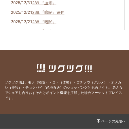
2025/12/31
289.『血潮』
2025/12/21
288.『暗闇』追伸
2025/12/21
288.『暗闇』
2025/07/16
286.『ネ申』
2025/06/23
285.『時代』
2025/05/28
284.『東京』
2025/05/15
283.『青空』
2025/04/26
282.『葛藤』
2025/04/10
281.『白日』
ツクツク!!!は、モノ（物販）・コト（体験）・ゴチソウ（グルメ）・オメカ
シ（美容）・チョクバイ（産地直送）のショッピングと予約サイト。
みんな
2025/03/31
280.『化身』
でシェアし合うおすそわけポイント機能を搭載した総合マーケットプレイス
2025/02/25
279.『月光』
です。
2025/02/14
278.『巡恋歌』
2025/02/06
277.『誕生』
2025/01/17
276.『日本ブレイク工業』