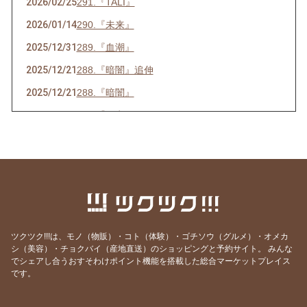
2026/02/25
291.『TALI』
2026/01/14
290.『未来』
2025/12/31
289.『血潮』
2025/12/21
288.『暗闇』追伸
2025/12/21
288.『暗闇』
2025/07/16
286.『ネ申』
2025/06/23
285.『時代』
2025/05/28
284.『東京』
2025/05/15
283.『青空』
2025/04/26
282.『葛藤』
2025/04/10
281.『白日』
ツクツク!!!は、モノ（物販）・コト（体験）・ゴチソウ（グルメ）・オメカ
シ（美容）・チョクバイ（産地直送）のショッピングと予約サイト。
みんな
2025/03/31
280.『化身』
でシェアし合うおすそわけポイント機能を搭載した総合マーケットプレイス
2025/02/25
279.『月光』
です。
2025/02/14
278.『巡恋歌』