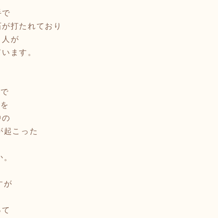
手で
石が打たれており
う人が
ています。
点で
射を
中の
が起こった
か。
すが
って