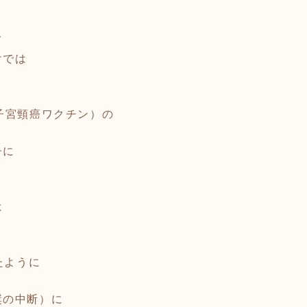
て
けでは
子宮頸癌ワクチン）の
子に
。
は
たように
奨の中断）に