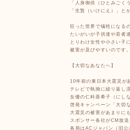
「人身御供（ひとみごく
「生贄（いけにえ）」と
狂った世界で犠牲になる
たいがいが子供達や若者
とりわけ女性や小さい子
被害が及びやすいのです
【大切なあなたへ】
10年前の東日本大震災が
テレビで執拗に繰り返し
女優の仁科亜希子（にし
啓発キャンペーン「大切
大震災の被害があまりに
スポンサー各社がCM放送
各局はACジャパン（旧公