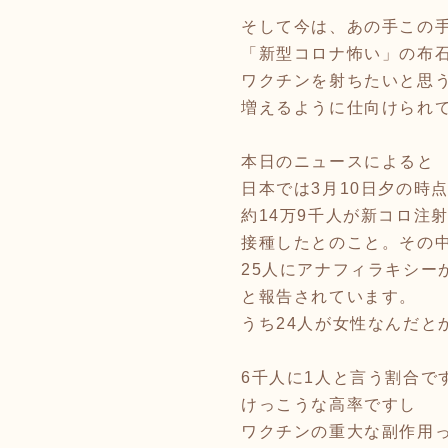
そして今は、あの手この
「新型コロナ怖い」の布
ワクチンを射ちたいと思
増えるように仕向けられ
本日のニュースによると
日本では3月10日夕の時
約14万9千人が新コロ注
接種したとのこと。その
25人にアナフィラキシー
と報告されています。
うち24人が女性なんだと
6千人に1人と言う割合で
けっこうな高率ですし
ワクチンの重大な副作用