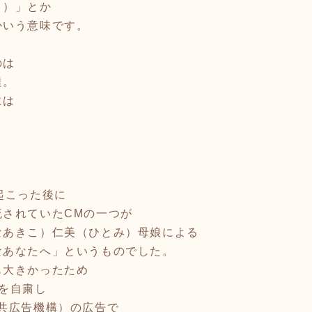
う）」とか
かいう意味です。
のは
達。
には
。
起こった後に
流されていたCMの一つが
なあきこ）仁美（ひとみ）母娘による
なあなたへ」というものでした。
も大きかったため
を自粛し
共広告機構）の広告で