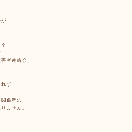
子が
まる
は
被害者連絡会」
くれず
を
療関係者の
ありません。