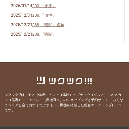
2026/01/14
290.『未来』
2025/12/31
289.『血潮』
2025/12/21
288.『暗闇』追伸
2025/12/21
288.『暗闇』
2025/07/16
286.『ネ申』
2025/06/23
285.『時代』
2025/05/28
284.『東京』
2025/05/15
283.『青空』
2025/04/26
282.『葛藤』
2025/04/10
281.『白日』
ツクツク!!!は、モノ（物販）・コト（体験）・ゴチソウ（グルメ）・オメカ
シ（美容）・チョクバイ（産地直送）のショッピングと予約サイト。
みんな
2025/03/31
280.『化身』
でシェアし合うおすそわけポイント機能を搭載した総合マーケットプレイス
2025/02/25
279.『月光』
です。
2025/02/14
278.『巡恋歌』