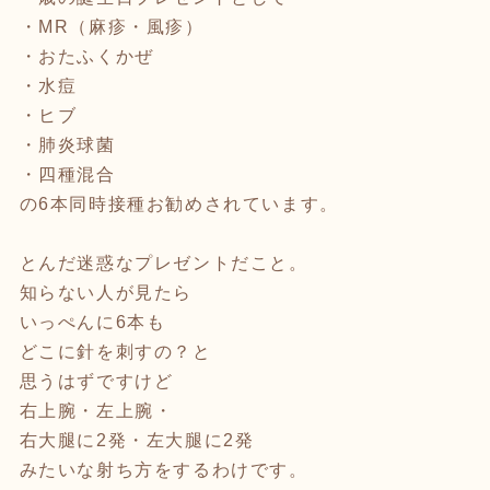
・MR（麻疹・風疹）
・おたふくかぜ
・水痘
・ヒブ
・肺炎球菌
・四種混合
の6本同時接種お勧めされています。
とんだ迷惑なプレゼントだこと。
知らない人が見たら
いっぺんに6本も
どこに針を刺すの？と
思うはずですけど
右上腕・左上腕・
右大腿に2発・左大腿に2発
みたいな射ち方をするわけです。