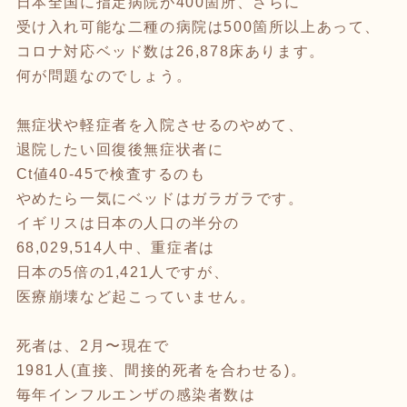
日本全国に指定病院が400箇所、さらに
受け入れ可能な二種の病院は500箇所以上あって、
コロナ対応ベッド数は26,878床あります。
何が問題なのでしょう。
無症状や軽症者を入院させるのやめて、
退院したい回復後無症状者に
Ct値40-45で検査するのも
やめたら一気にベッドはガラガラです。
イギリスは日本の人口の半分の
68,029,514人中、重症者は
日本の5倍の1,421人ですが、
医療崩壊など起こっていません。
死者は、2月〜現在で
1981人(直接、間接的死者を合わせる)。
毎年インフルエンザの感染者数は