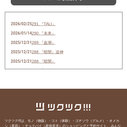
2026/02/25
291.『TALI』
2026/01/14
290.『未来』
2025/12/31
289.『血潮』
2025/12/21
288.『暗闇』追伸
2025/12/21
288.『暗闇』
2025/07/16
286.『ネ申』
2025/06/23
285.『時代』
2025/05/28
284.『東京』
2025/05/15
283.『青空』
2025/04/26
282.『葛藤』
2025/04/10
281.『白日』
ツクツク!!!は、モノ（物販）・コト（体験）・ゴチソウ（グルメ）・オメカ
シ（美容）・チョクバイ（産地直送）のショッピングと予約サイト。
みんな
2025/03/31
280.『化身』