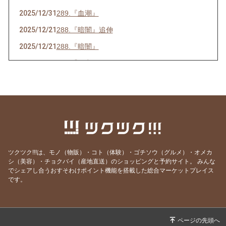
2025/12/31
289.『血潮』
2025/12/21
288.『暗闇』追伸
2025/12/21
288.『暗闇』
2025/07/16
286.『ネ申』
2025/06/23
285.『時代』
2025/05/28
284.『東京』
2025/05/15
283.『青空』
2025/04/26
282.『葛藤』
2025/04/10
281.『白日』
ツクツク!!!は、モノ（物販）・コト（体験）・ゴチソウ（グルメ）・オメカ
シ（美容）・チョクバイ（産地直送）のショッピングと予約サイト。
みんな
2025/03/31
280.『化身』
でシェアし合うおすそわけポイント機能を搭載した総合マーケットプレイス
2025/02/25
279.『月光』
です。
2025/02/14
278.『巡恋歌』
2025/02/06
277.『誕生』