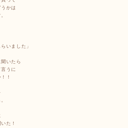
どうかは
す。
もらいました」
に聞いたら
て言うに
か！！
を
ら。
に
聞いた！