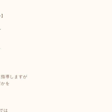
か】
か
て
に指導しますが
何かを
では