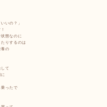
ていいの？」
す！
な状態なのに
したりするのは
栄養の
給して
期に
ら乗ったで
を買って