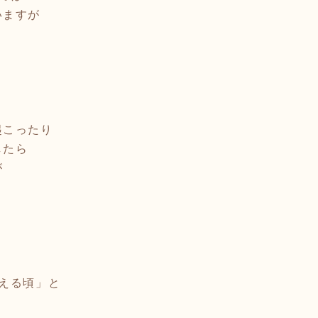
いますが
】
り
起こったり
したら
が
える頃」と