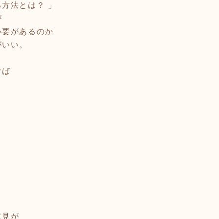
方法とは？ 」
が
必要があるのか
がいい。
けば
意見が