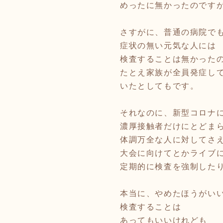
めったに無かったのです
さすがに、普通の病院で
症状の無い元気な人には
検査することは無かった
たとえ家族が全員発症し
いたとしてもです。
それなのに、新型コロナ
濃厚接触者だけにとどま
体調万全な人に対してさ
大会に向けてとかライブ
定期的に検査を強制した
本当に、やめたほうがい
検査することは
あってもいいけれども