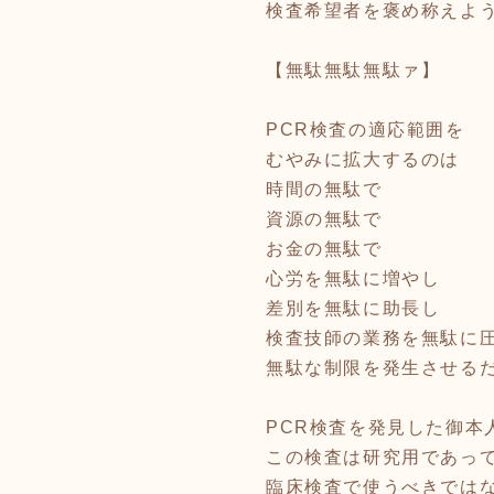
検査希望者を褒め称えよ
【無駄無駄無駄ァ】
PCR検査の適応範囲を
むやみに拡大するのは
時間の無駄で
資源の無駄で
お金の無駄で
心労を無駄に増やし
差別を無駄に助長し
検査技師の業務を無駄に
無駄な制限を発生させる
PCR検査を発見した御本
この検査は研究用であっ
臨床検査で使うべきでは