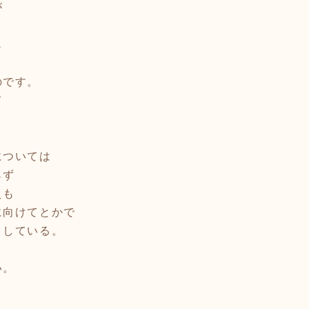
が
も
のです。
て
については
らず
えも
に向けてとかで
りしている。
い。