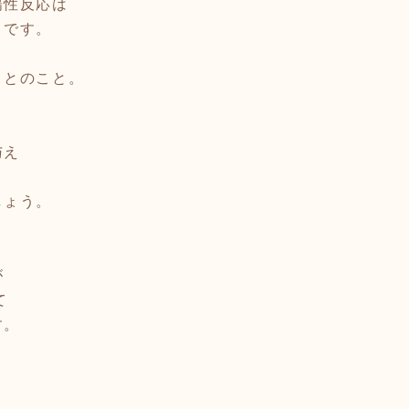
陽性反応は
うです。
」とのこと。
与え
しょう。
が
て
す。