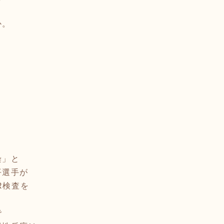
か。
染」と
平選手が
R検査を
で