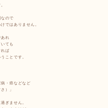
す。
則なので
わけではありません。
であれ
ていても
ければ
いうことです。
尿病・癌などなど
すさ）」
に過ぎません。