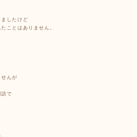
きましたけど
れたことはありません。
と
ませんが
用語で
る