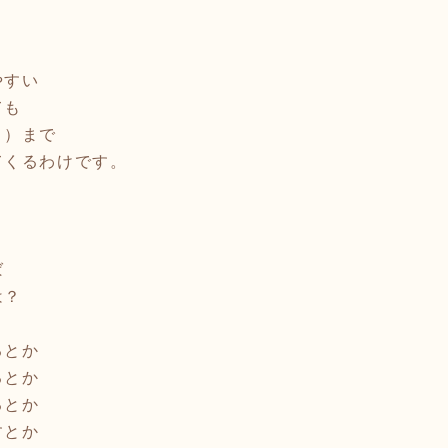
やすい
ても
く）まで
てくるわけです。
ば
は？
るとか
るとか
るとか
すとか