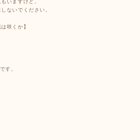
人もいますけど。
はしないでください。
花は咲くか】
”です。