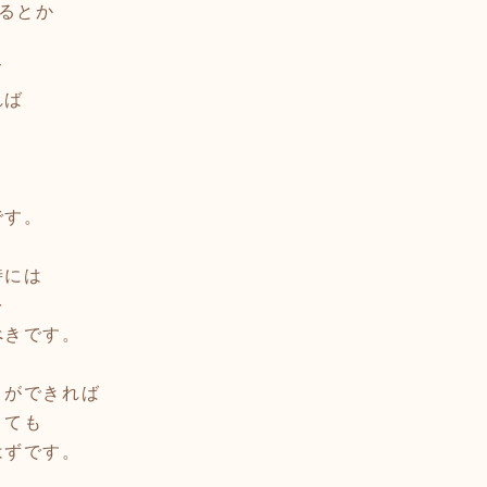
でいるとか
て
れば
です。
時には
を
べきです。
とができれば
くても
はずです。