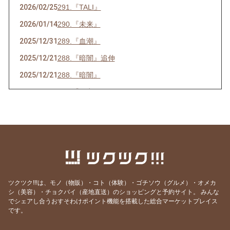
2026/02/25
291.『TALI』
2026/01/14
290.『未来』
2025/12/31
289.『血潮』
2025/12/21
288.『暗闇』追伸
2025/12/21
288.『暗闇』
2025/07/16
286.『ネ申』
2025/06/23
285.『時代』
2025/05/28
284.『東京』
2025/05/15
283.『青空』
2025/04/26
282.『葛藤』
2025/04/10
281.『白日』
ツクツク!!!は、モノ（物販）・コト（体験）・ゴチソウ（グルメ）・オメカ
シ（美容）・チョクバイ（産地直送）のショッピングと予約サイト。
みんな
2025/03/31
280.『化身』
でシェアし合うおすそわけポイント機能を搭載した総合マーケットプレイス
2025/02/25
279.『月光』
です。
2025/02/14
278.『巡恋歌』