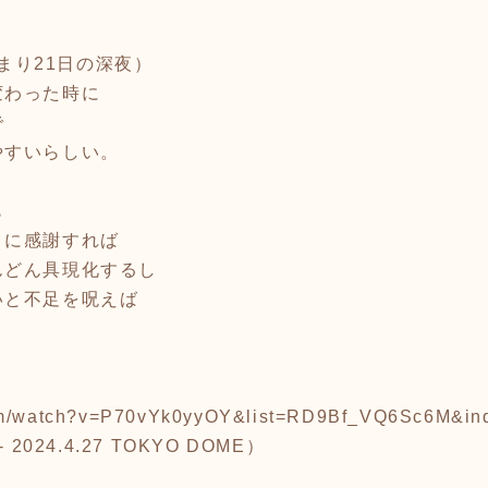
つまり21日の深夜）
変わった時に
で
やすいらしい。
も
とに感謝すれば
んどん具現化するし
いと不足を呪えば
com/watch?v=P70vYk0yyOY&list=RD9Bf_VQ6Sc6M&in
024.4.27 TOKYO DOME）