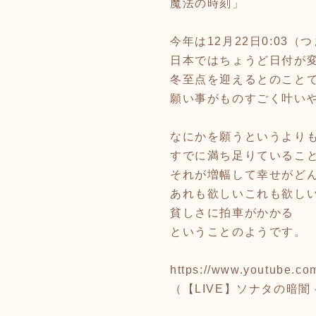
魔法の時刻」
今年は12月22日0:03（
日本ではちょうど日付が
冬至点を迎えるとのこと
願い事がものすごく叶い
なにかを願うというより
すでに満ち足りているこ
それが増幅して幸せがど
あれも欲しいこれも欲し
貧しさに拍車がかかる
ということのようです。
https://www.youtube.
（【LIVE】ソナタの暗闇 - 2