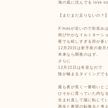
海の底に沈んでる love s
【まだまだ足りないの？
X'masが近いので街並み
煌びやかなイルミネーシ
夜でも眩しすぎる所が多
12月20日は射手座の新
本来なら闇夜のはず。
さらに
12月22日は冬至なので
陰が極まるタイミングで
最も夜が長く一番暗いと
ひそかに育っていた内な
生まれ直して陽に転じて
再生と希望の転換点と考