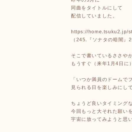
同曲をタイトルにして
配信していました。
https://home.tsuku2.j
（245.『ソナタの暗闇』20
そこで書いているささや
もうすぐ（来年1月4日に
「いつか満員のドームで
見られる日を楽しみにし
ちょうど良いタイミング
今回もっと大それた願い
宇宙に放ってみようと思