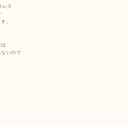
ロレス
で
ます。
帯は
れないので
に
～