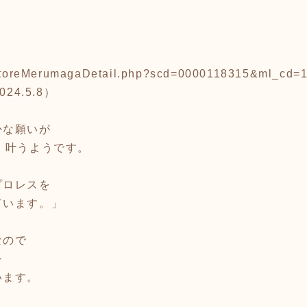
p/storeMerumagaDetail.php?scd=0000118315&ml_cd=
24.5.8）
かな願いが
）叶うようです。
プロレスを
ています。」
なので
を
います。