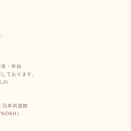
か。
～
年末・年始
療しております。
んの
。
と日本武道館
NOAH）