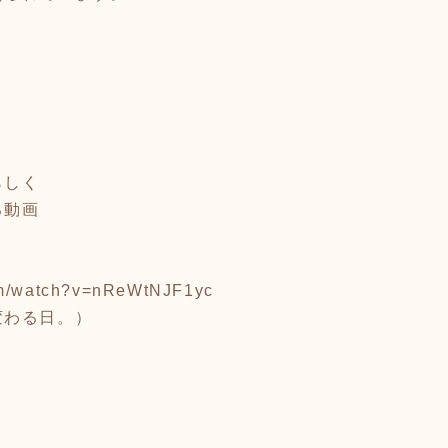
らしく
る動画
om/watch?v=nReWtNJF1yc
変わる日。）