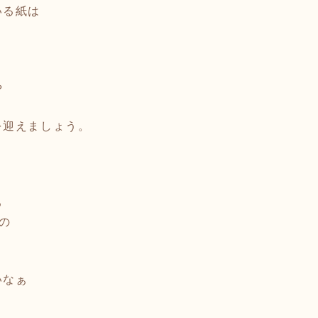
いる紙は
や
を迎えましょう。
る
Yの
いなぁ