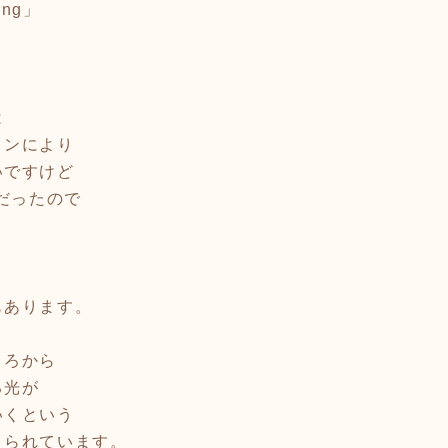
ong」
】
は
ョンにより
いですけど
月だったので
もあります。
ころから
る光が
いくという
えられています。