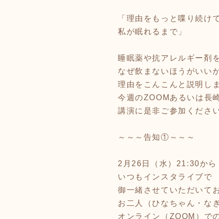
「理由をもっと喋り続け
私が眠れるまで」
睡眠薬や抗アレルギー剤
なぜ飲まないほうがいい
理由をこんこんと説明し
今週のZOOMあるいは長
講演に是非ご参加くださ
～～～告知①～～～
2月26日（水）21:30から
いつもインスタライブで
御一緒させていただいて
お二人（ひなちゃん・な
オンライン（ZOOM）で