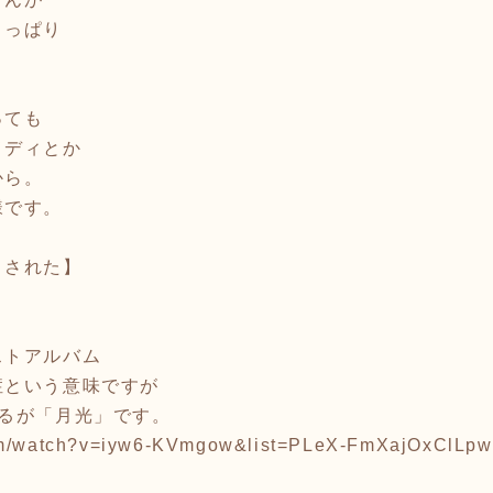
さっぱり
っても
メディとか
から。
様です。
とされた】
ストアルバム
症という意味ですが
いるが「月光」です。
com/watch?v=iyw6-KVmgow&list=PLeX-FmXajOxClLp