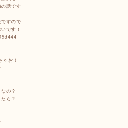
編の話です
能ですので
幸いです！
605d444
いちゃお！
ー
？
うなの？
出たら？
ー