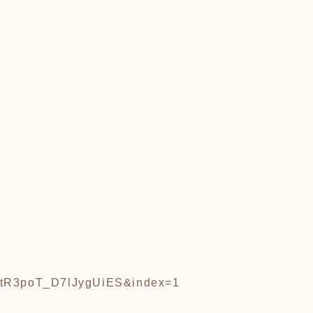
wtR3poT_D7lJygUiES&index=1