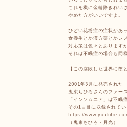
これを機に金輪際きれい
やめた方がいいですよ。
ひどい花粉症の症状があ
食養生とか漢方薬とかレ
対応策は色々とあります
それは不眠症の場合も同
【この腐敗した世界に堕
2001年3月に発売された
鬼束ちひろさんのファー
「インソムニア」は不眠
その1曲目に収録されて
https://www.youtube.
（鬼束ちひろ - 月光）