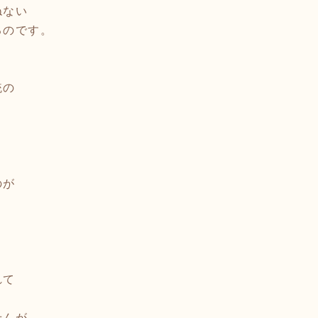
ねない
るのです。
統の
？
のが
。
れて
せんが