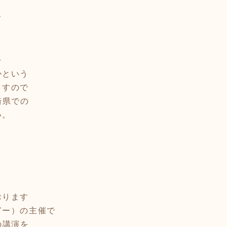
て
を
かという
ますので
崎県での
い。
おります
ぎー）の主催で
の講演を