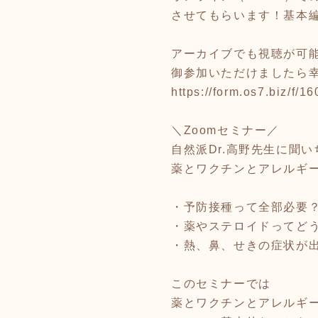
させてもらいます！基本
アーカイブでも視聴が可
御参加いただけましたら
https://form.os7.biz/f/1
＼Zoomセミナー／
自然派Dr.高野先生に聞
薬とワクチンとアレルギ
・予防接種って全部必要
・薬やステロイドってど
・熱、鼻、せきの症状が
このセミナーでは
薬とワクチンとアレルギ