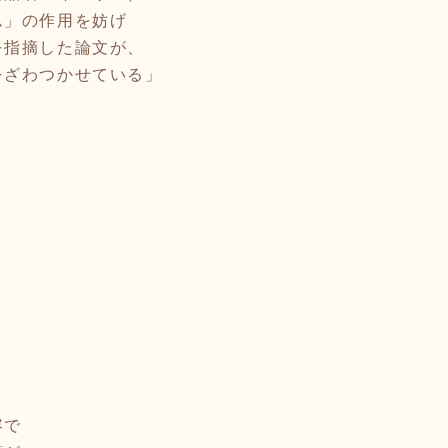
ム」の作用を妨げ
を指摘した論文が、
をざわつかせている」
。
】
容で