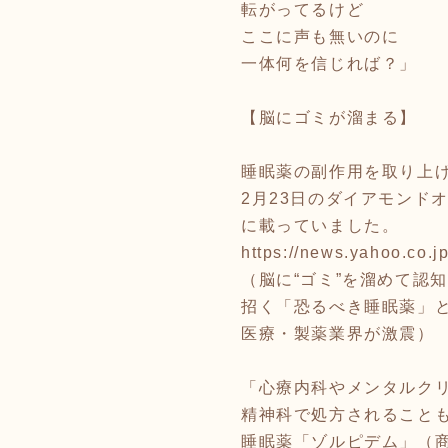
転がってるけど
ここに声も無いのに
一体何を信じれば？」
【脳にゴミが溜まる】
睡眠薬の副作用を取り上
2月23日のダイアモンド
に載っていました。
https://news.yahoo.co
（脳に“ゴミ”を溜めて認
招く「恐るべき睡眠薬」
医療・製薬業界が激震）
「心療内科やメンタルク
精神科で処方されること
睡眠薬「ゾルピデム」（