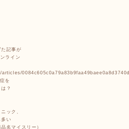
げた記事が
オンライン
.jp/articles/0084c605c0a79a83b9faa49baee0a8d3740
知症を
とは？
リニック、
も多い
商品名マイスリー）