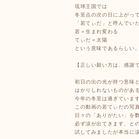
琉球王国では
冬至点の次の日に上がっ
「若てぃだ」と呼んでい
若＝生まれ変わる
てぃだ＝太陽
という意味であるらしい
【正しい願い方は、感謝
初日の出の光が持つ意味
はかりしれないものがあ
今年の冬至は過ぎていま
この動画の若てぃだの写
日々の「ありがたい」を
必ず涙が出てきます、と
試してみましたが本当に