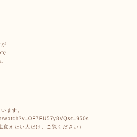
すが
ので
ね。
ています。
com/watch?v=OF7FU57y8VQ&t=950s
人生変えたい人だけ、ご覧ください）