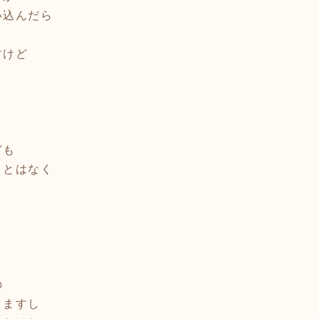
い込んだら
すけど
ども
ことはなく
の
きますし