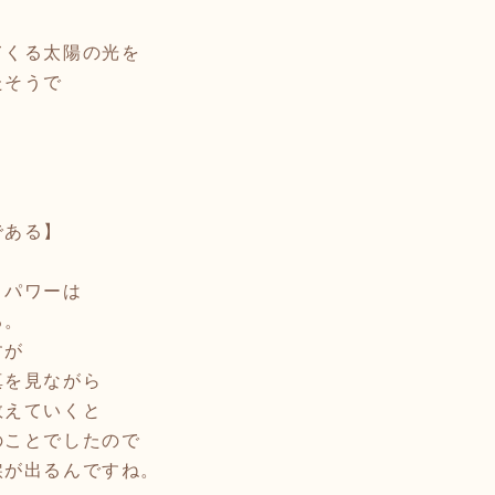
てくる太陽の光を
たそうで
。
である】
とパワーは
る。
すが
真を見ながら
数えていくと
のことでしたので
涙が出るんですね。