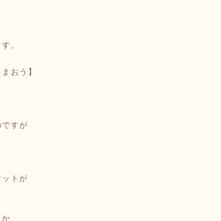
ます。
しまおう】
のですが
ケットが
とか