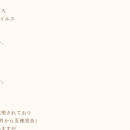
ころ
ウイルス
い」
で』
採用されており
月から五種混合）
いますが