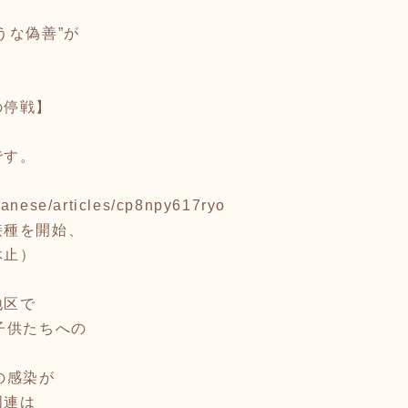
うな偽善”が
の停戦】
です。
panese/articles/cp8npy617ryo
接種を開始、
休止）
地区で
子供たちへの
の感染が
国連は