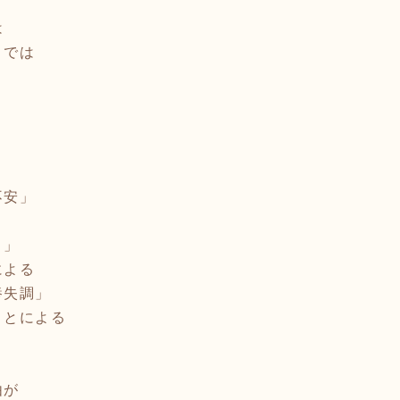
は
、では
不安」
り」
による
養失調」
ことによる
由が