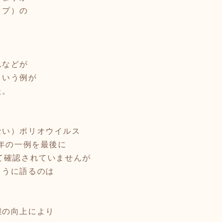
イプ）の
んなどが
という例が
た。
ない）ポリオウイルス
0年の一例を最後に
て確認されていませんが
ように語るのは
？
態の向上により