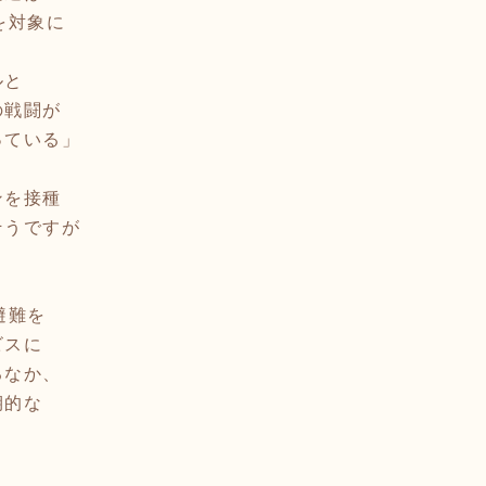
を対象に
ルと
の戦闘が
っている」
ンを接種
そうですが
と
避難を
ビスに
るなか、
期的な
」