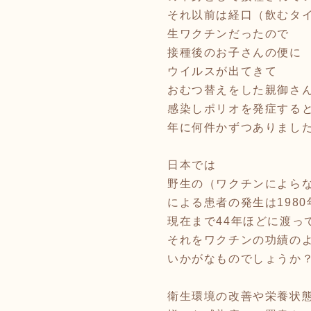
それ以前は経口（飲むタ
生ワクチンだったので
接種後のお子さんの便に
ウイルスが出てきて
おむつ替えをした親御さ
感染しポリオを発症する
年に何件かずつありまし
日本では
野生の（ワクチンによら
による患者の発生は198
現在まで44年ほどに渡っ
それをワクチンの功績の
いかがなものでしょうか
衛生環境の改善や栄養状