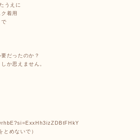
たうえに
スク着用
まで
必要だったのか？
としか思えません。
pLwrhbE?si=ExxHh3izZDBtFHkY
恋をとめないで）