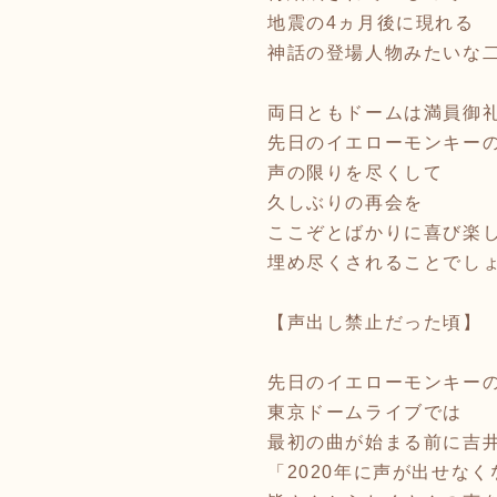
地震の4ヵ月後に現れる
神話の登場人物みたいな
両日ともドームは満員御
先日のイエローモンキー
声の限りを尽くして
久しぶりの再会を
ここぞとばかりに喜び楽
埋め尽くされることでし
【声出し禁止だった頃】
先日のイエローモンキー
東京ドームライブでは
最初の曲が始まる前に吉
「2020年に声が出せな