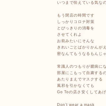
いつまで怯えている気な
もう閉店の時間です
しっかりコロナ対策
とびっきりの消毒を
させてくれよ
お前みたいにそんな
きれいごとばかりかんが
密なんてもうなるもんじ
常識人のつもりが臆病に
部屋にこもって自粛する
あたりまえでマスクする
風邪を引かなくても
Go Toの店さ安くしてあ
Don't wear a mask