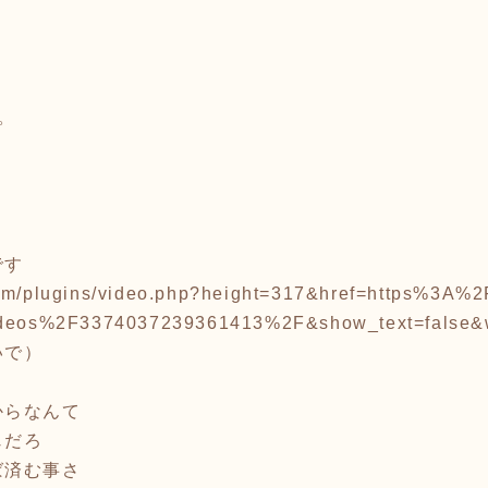
た。
です
com/plugins/video.php?height=317&href=https%3
videos%2F3374037239361413%2F&show_text=false&
いで）
からなんて
じだろ
ば済む事さ