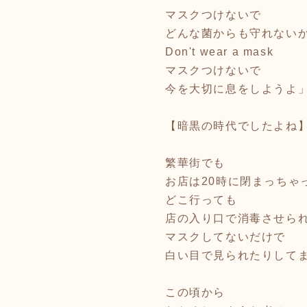
マスクつけないで
どんな菌からも守れない
Don't wear a mask
マスクつけないで
今を大切に息をしようよ
【暗黒の時代でしたよね
繁華街でも
お店は20時に閉まっちゃ
どこ行っても
店の入り口で消毒させら
マスクしてないだけで
白い目で見られたりして
この頃から