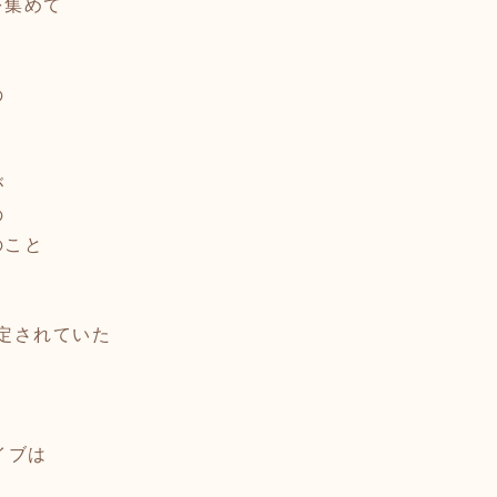
を集めて
の
が
の
のこと
。
予定されていた
イブは