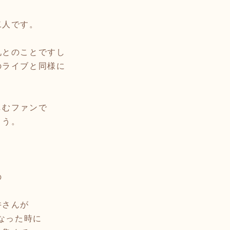
二人です。
礼とのことですし
のライブと同様に
しむファンで
ょう。
の
井さんが
くなった時に