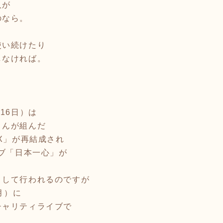
人が
のなら。
使い続けたり
しなければ。
16日）は
さんが組んだ
EX」が再結成され
イブ「日本一心」が
として行われるのですが
月）に
チャリティライブで