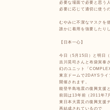
必要な場面で必要と思う
必要に応じて適切に使う
むやみに不潔なマスクを
誰かに着用を強要したり
【日本一心】
今日（5月15日）と明日（
吉川晃司さんと布袋寅泰
幻のユニット「COMPL
東京ドームで2DAYSラ
開催されます。
能登半島地震の復興支援
前回は13年前（2011年7
東日本大震災の復興支援
再結成されているので