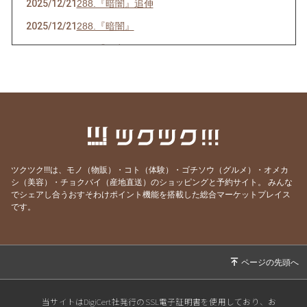
2025/12/21
288.『暗闇』追伸
2025/12/21
288.『暗闇』
2025/07/16
286.『ネ申』
2025/06/23
285.『時代』
2025/05/28
284.『東京』
2025/05/15
283.『青空』
2025/04/26
282.『葛藤』
2025/04/10
281.『白日』
ツクツク!!!は、モノ（物販）・コト（体験）・ゴチソウ（グルメ）・オメカ
シ（美容）・チョクバイ（産地直送）のショッピングと予約サイト。
みんな
2025/03/31
280.『化身』
でシェアし合うおすそわけポイント機能を搭載した総合マーケットプレイス
2025/02/25
279.『月光』
です。
2025/02/14
278.『巡恋歌』
2025/02/06
277.『誕生』
2025/01/17
276.『日本ブレイク工業』
2025/01/09
275.『Freedom』
当サイトはDigiCert社発行のSSL電子証明書を使用しており、お