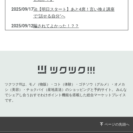
2025/09/17
🚀【明日スタート】あと4席！言い換え講座
で“話せる自分”へ
2025/09/12
騙されてよかった！？？
2025/09/08
英文法より大切な、“スッと話せる力”とは？
2025/08/08
【いよいよ明日が最終日です！！】
2025/08/05
【夏こそ、英語学習が最適な理由とは！？】
2025/07/31
【クレームをいただきました汗】
2025/07/25
【日本人の英語学習時間って一番長い！？】
ツクツク!!!は、モノ（物販）・コト（体験）・ゴチソウ（グルメ）・オメカ
2025/07/22
「いつかやろう」と思っていた英語、そろそろ
シ（美容）・チョクバイ（産地直送）のショッピングと予約サイト。
みんな
始めませんか？
でシェアし合うおすそわけポイント機能を搭載した総合マーケットプレイス
です。