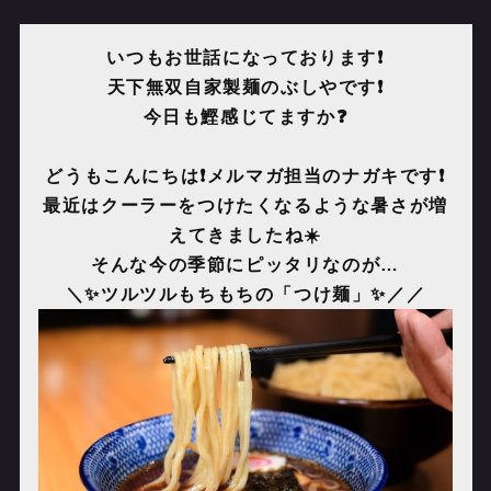
いつもお世話になっております❗️
天下無双自家製麺のぶしやです❗️
今日も鰹感じてますか❓
どうもこんにちは
❗️
メルマガ担当のナガキです
❗️
最近はクーラーをつけたくなるような暑さが増
えてきましたね
☀️
そんな今の季節にピッタリなのが…
＼
✨ツルツルもちもちの
「つけ麺」
✨
／／