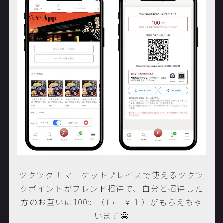
ツクツク!!!マーケットプレイスで使えるツクツ
クポイントがフレンド招待で、自分と招待した
方のお互いに100pt（1pt
=￥１）
がもらえちゃ
います🤩