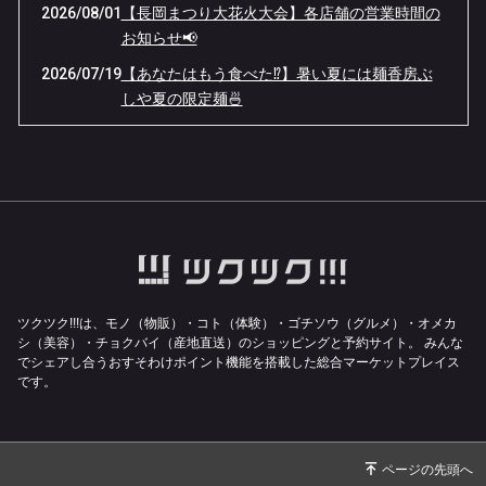
2026/08/01
【長岡まつり大花火大会】各店舗の営業時間の
お知らせ📢
2026/07/19
【あなたはもう食べた⁉️】暑い夏には麺香房ぶ
しや夏の限定麺🍜
2026/07/03
【お中元】"美味しかった❗️"と言われる贈り物🎁
麺香房ぶしやの冷凍つけ麺🍜
2026/06/15
【感謝祭へのご来店ありがとうございました❗️】
今年も夏の限定麺がスタートします✨
2026/06/08
【6/11(木)限定】麺香房ぶしや本店 7周年感謝
祭開催🏮
2026/06/04
【臨時休業のお知らせ】空調設備のメンテナン
ツクツク!!!は、モノ（物販）・コト（体験）・ゴチソウ（グルメ）・オメカ
スが入ります🔧
シ（美容）・チョクバイ（産地直送）のショッピングと予約サイト。
みんな
でシェアし合うおすそわけポイント機能を搭載した総合マーケットプレイス
2026/06/01
【麺香房ぶしや本店】7周年感謝祭開催🎉無料
です。
で感謝をお届けします‼️
2026/05/17
【休業のお知らせ】でも実は、麺香房ぶしやで
面白い挑戦をしています❗️