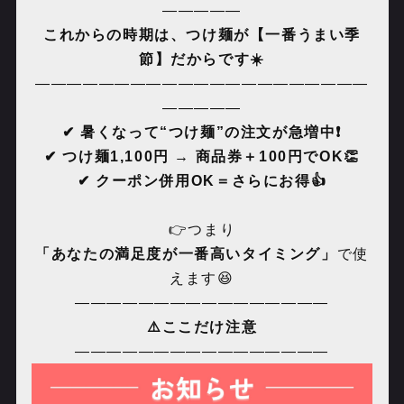
―――――
これからの時期は、つけ麺が【一番うまい季
節】だからです☀️
―――――――――――――――――――――
―――――
✔
暑くなって“つけ麺”の注文が急増中❗️
✔
つけ麺
1,100
円
→
商品券＋
100
円で
OK👏
✔
クーポン併用
OK
＝さらにお得👍
👉
つまり
「あなたの満足度が一番高いタイミング」
で使
えます😆
――――――――――――――――
⚠️
ここだけ注意
――――――――――――――――