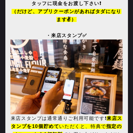
タッフに現金をお渡し下さい❗️
（だけど、アプリクーポンがあればタダになり
ます✌️）
・来店スタンプ✅
来店スタンプは通常通りご利用可能です❗️
来店ス
タンプを
10
個貯めて
いただくと、特典で
指定の