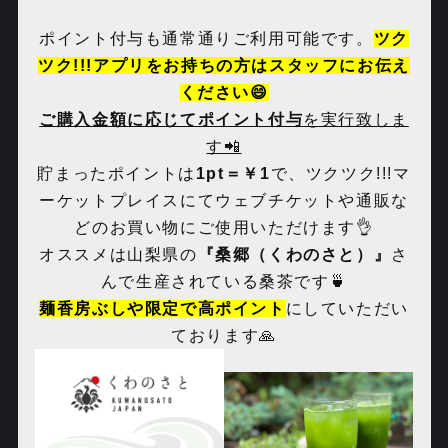
ポイント付与も通常通りご利用可能です。
ツク
ツク
!!!
アプリをお持ちの方はスタッフにお伝え
ください😄
ご購入金額に応じてポイント付与
を実行致しま
す📲
貯まったポイントは
1pt
＝￥
1
で、ツクツク
!!!
マ
ーケットプレイスにてウェブチケットや通販な
どのお買い物にご使用いただけます👌
オススメは山梨県の
『桑郷（くわのさと）』
さ
んで生産されている桑茶です🍵
麺香房ぶしや限定で高ポイント
にしていただい
ております🙏