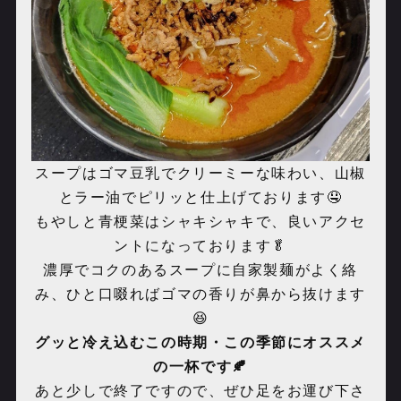
スープはゴマ豆乳でクリーミーな味わい、山椒
とラー油でピリッと仕上げております🤤
もやしと青梗菜はシャキシャキで、良いアクセ
ントになっております🥬
濃厚でコクのあるスープに自家製麺がよく絡
み、ひと口啜ればゴマの香りが鼻から抜けます
😆
グッと冷え込むこの時期・この季節にオススメ
の一杯です🍂
あと少しで終了ですので、ぜひ足をお運び下さ