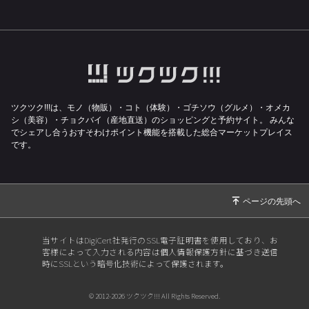
今年も夏の限定麺がスタートします✨
2026/06/08
【6/11(木)限定】麺香房ぶしや本店 7周年感謝
祭開催🏮
2026/06/04
【臨時休業のお知らせ】空調設備のメンテナン
スが入ります🔧
2026/06/01
【麺香房ぶしや本店】7周年感謝祭開催🎉無料
ツクツク!!!は、モノ（物販）・コト（体験）・ゴチソウ（グルメ）・オメカ
で感謝をお届けします‼️
シ（美容）・チョクバイ（産地直送）のショッピングと予約サイト。
みんな
でシェアし合うおすそわけポイント機能を搭載した総合マーケットプレイス
2026/05/17
【休業のお知らせ】でも実は、麺香房ぶしやで
です。
面白い挑戦をしています❗️
2026/05/15
【最近暑くないですか❓】これからのシーズン
は“つけ麺”推し🍜
2026/05/02
【GW通常営業✨】昼はつけ麺、夜はラーメン
🍜気分で選ぶ“ぶしやの一杯”
当サイトはDigiCert社発行のSSL電子証明書を使用しており、お
客様によって入力される内容は個人情報保護方針に基づき送信
2026/04/24
【今が正解⭕️】長岡市の商品券、実は“このタ
時にSSLという暗号化技術によって保護されます。
イミング”が一番お得です🍜
2026/04/17
【知らずに損してる⁉️】全部使って、一番お得
© 2012-2026 ツクツク!!! All Rights Reserved.