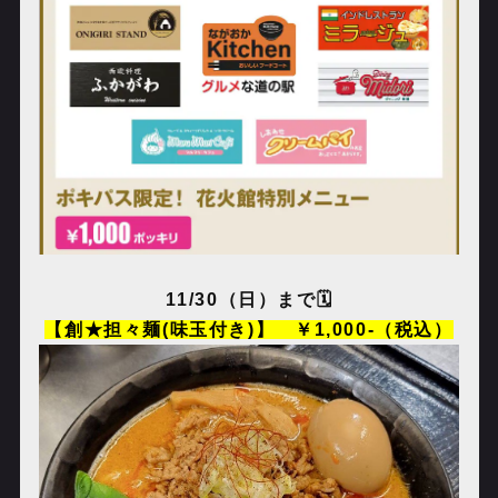
11/30
（日）まで🗓️
【創★担々麺(味玉付き)】 ￥
1,000-
（税込）