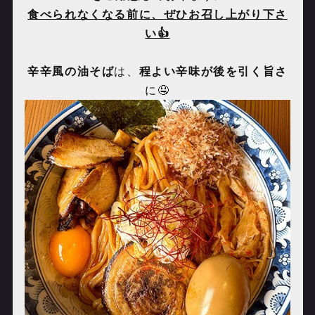
食べられなくなる前に、ぜひお召し上がり下さ
い👍
辛辛風の油そば
は、
程よい辛味が後を引く旨さ
に🤤