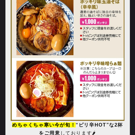
めちゃくちゃ寒い今が旬！
“ピリ辛
HOT
”な
2
杯
をご用意
しております🌶️