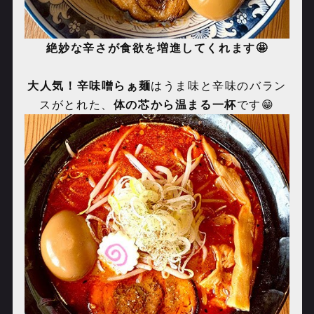
絶妙な辛さが食欲を増進してくれます🤩
大人気！辛味噌らぁ麺
はうま味と辛味のバラン
スがとれた、
体の芯から温まる一杯
です😁