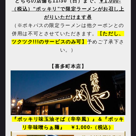
どちらの店舗も11/30（日）まで、
￥
1,000-
（税込）“ポッキリ”で限定ラーメンがお召し上
がりいただけます🍜
（※ポキパスの限定ラーメンは他クーポンとの
併用は不可とさせていただきます。
【
ただし、
ツクツク!!!のサービスのみ可】
予めご了承下さ
い。）
【喜多町本店】
『ポッキリ味玉油そば（辛辛風）』＆『ポッキ
リ辛味噌らぁ麺』 ￥
1,000-
（税込）