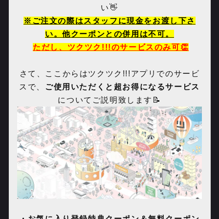
い👋
※ご注文の際はスタッフに現金をお渡し下さ
い。他クーポンとの併用は不可。
ただし、ツクツク!!!のサービスのみ可👏
さて、ここからはツクツク
!!!
アプリでのサービ
スで、
ご使用いただくと超お得になるサービス
についてご説明致します📝
・お気に入り登録特典クーポン＆無料クーポン