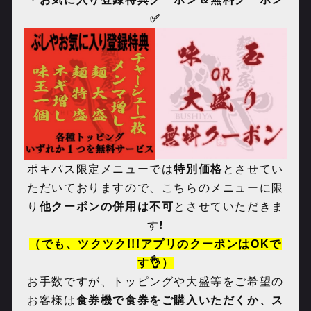
✅
ポキパス限定メニューでは
特別価格
とさせてい
ただいておりますので、こちらのメニューに限
り
他クーポンの併用は不可
とさせていただきま
す❗️
（でも、ツクツク!!!アプリのクーポンはOKで
す👌）
お手数ですが、トッピングや大盛等をご希望の
お客様は
食券機で食券をご購入いただくか、ス