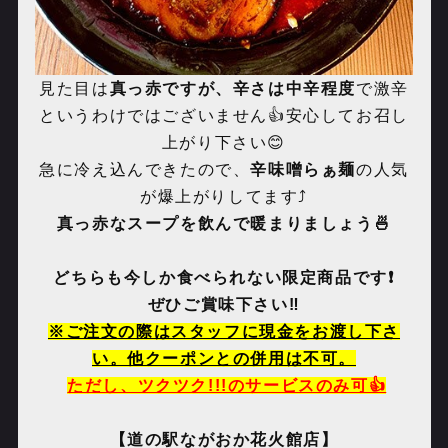
見た目は
真っ赤ですが、辛さは中辛程度
で激辛
というわけではございません👍安心してお召し
上がり下さい😊
急に冷え込んできたので、
辛味噌らぁ麺
の人気
が爆上がりしてます⤴️
真っ赤なスープを飲んで暖まりましょう🍜
どちらも今しか食べられない限定商品です❗️
ぜひご賞味下さい‼️
※ご注文の際はスタッフに現金をお渡し下さ
い。他クーポンとの併用は不可。
ただし、ツクツク!!!のサービスのみ可👍
【道の駅ながおか花火館店】