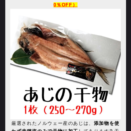
0
％
OFF
）
厳選されたノルウェー産のあじは、
添加物を使