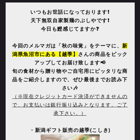
いつもお世話になっております❗️
天下無双自家製麺のぶしやです❗️
今日も鰹感じてますか❓
今回のメルマガは「秋の味覚」をテーマに、
新
潟県魚沼市にある【越季】
さんの商品をピック
アップしてお届け致します📢
旬の食材から贈り物やご自宅用にピッタリな商
品をご紹介しますので、ぜひ最後までお読み下
さい🎶
（※現在クレジットカード決済ができませんの
で、お支払いは銀行振り込みとなります。ご了
承下さい。）
・新潟ギフト販売の越季
(
こしき
)