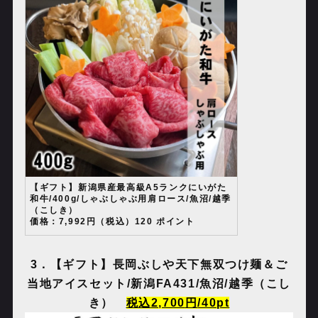
【ギフト】新潟県産最高級A5ランクにいがた
和牛/400g/しゃぶしゃぶ用肩ロース/魚沼/越季
（こしき）
価格：7,992円（税込）120 ポイント
3
．【ギフト】長岡ぶしや天下無双つけ麺＆ご
当地アイスセット
/
新潟
FA431/
魚沼
/
越季（こし
き）
税込
2,700
円
/40pt