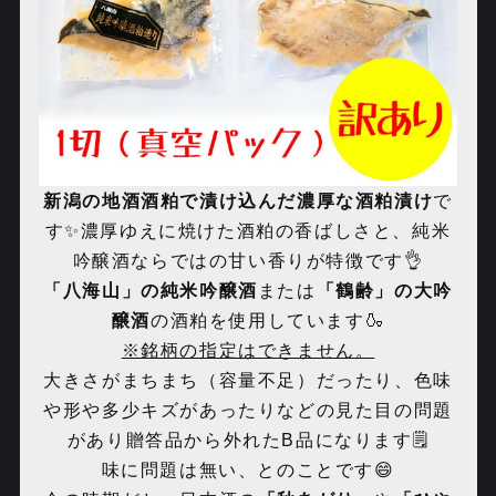
新潟の地酒酒粕で漬け込んだ濃厚な酒粕漬け
で
す✨濃厚ゆえに焼けた酒粕の香ばしさと、純米
吟醸酒ならではの甘い香りが特徴です👌
「八海山」の純米吟醸酒
または
「鶴齢」の大吟
醸酒
の酒粕を使用しています🍶
※銘柄の指定はできません。
大きさがまちまち（容量不足）だったり、色味
や形や多少キズがあったりなどの見た目の問題
があり贈答品から外れた
B
品になります🗒️
味に問題は無い、とのことです😄