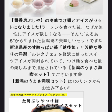
【麺香房ぶしや】の冷凍つけ麺とアイスがセッ
トになりました❗️
ラーメンを食べた後、なぜか無
性にアイスが欲しくなる——そんな“あるあ
る”から生まれた新潟発の美味しいセットです👏
新潟県産の甘酸っぱい苺「越後姫」
と
芳醇な香
りの洋梨「ルレクチェ」
を贅沢に使ったスイー
ツアイスが同封されていて、つけ麺を食べた後
の楽しみまで用意されている
【新潟のうまさ満
喫セット】
でございます😆
【新潟のうまさ満喫セット】
は↓のリンクから
お進み下さい❗️
おすそわけマーケットプレイス「ツクツク!!!」