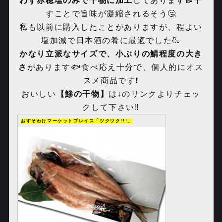
わず赤穂塩のみで干物に加工
してあります📝干
すことで旨味が凝縮されるそう🤔
私も以前に購入したことがありますが、程よい
塩加減で日本酒の肴に最適でした🍶
かなり立派なサイズで、小ぶりの鯖程度の大き
さ
があります🐟食べ応え十分で、個人的にオス
スメ商品です❗️
おいしい
【鯵の干物】
は↓のリンクよりチェッ
クして下さい‼️
おすそわけマーケットプレイス「ツクツク!!!」