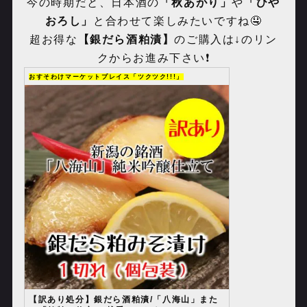
今の時期だと、日本酒の
「秋あがり」
や
「ひや
おろし」
と合わせて楽しみたいですね🤤
超お得な
【銀だら酒粕漬】
のご購入は↓のリン
クからお進み下さい❗️
おすそわけマーケットプレイス「ツクツク!!!」
【訳あり処分】銀だら酒粕漬/「八海山」また