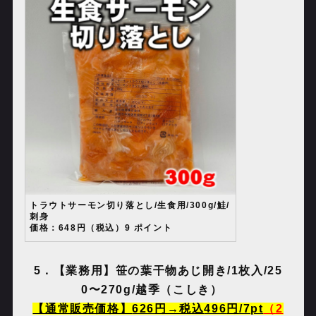
トラウトサーモン切り落とし/生食用/300g/鮭/
刺身
価格：648円（税込）9 ポイント
5
．【業務用】笹の葉干物あじ開き
/1
枚入
/25
0
〜
270g/
越季（こしき）
【通常販売価格】
626
円→税込
496
円
/7pt
（
2