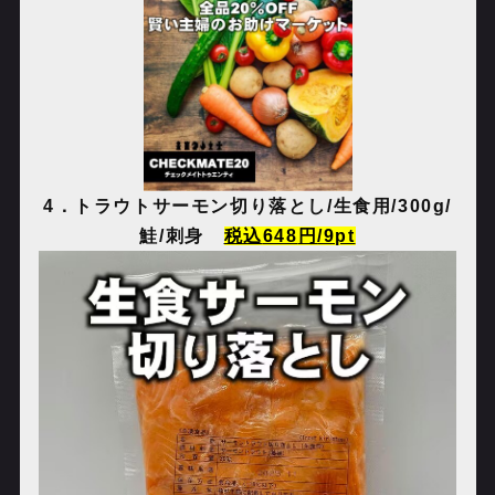
4
．トラウトサーモン切り落とし
/
生食用
/300g/
鮭
/
刺身
税込
648
円
/9pt