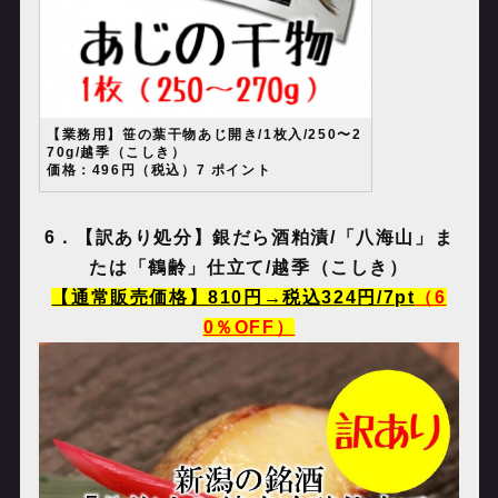
【業務用】笹の葉干物あじ開き/1枚入/250〜2
70g/越季（こしき）
価格：496円（税込）7 ポイント
6
．【訳あり処分】銀だら酒粕漬
/
「八海山」ま
たは「鶴齢」仕立て
/
越季（こしき）
【通常販売価格】
810
円→税込
324
円
/7pt
（
6
0
％
OFF
）