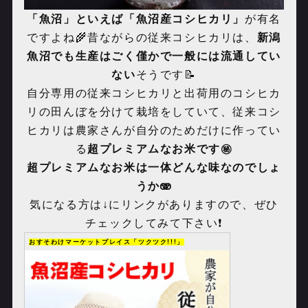
「魚沼」といえば「魚沼産コシヒカリ」
が有名
ですよね🌾昔ながらの従来コシヒカリは、
新潟
魚沼でも生産はごく僅かで一般には流通してい
ない
そうです📝
自分専用の従来コシヒカリと出荷用のコシヒカ
リの田んぼを分けて栽培をしていて、従来コシ
ヒカリは農家さんが自分のためだけに作ってい
る
超プレミアムなお米です㊙️
超プレミアムなお米は一体どんな味なのでしょ
うか🫨
気になる方は↓にリンクがありますので、ぜひ
チェックしてみて下さい❗️
おすそわけマーケットプレイス「ツクツク!!!」