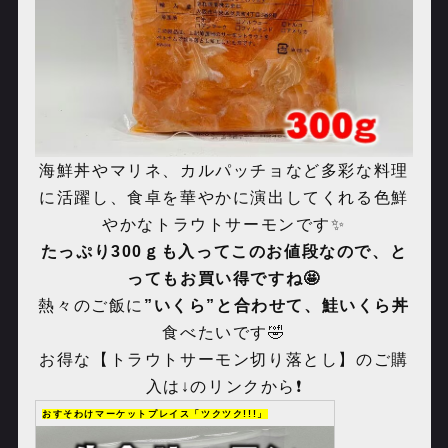
海鮮丼やマリネ、カルパッチョなど多彩な料理
に活躍し、食卓を華やかに演出してくれる色鮮
やかなトラウトサーモンです✨
たっぷり
300
ｇも入ってこのお値段なので、と
ってもお買い得ですね🤩
熱々のご飯に
”いくら”と合わせて、鮭いくら丼
食べたいです🤣
お得な【トラウトサーモン切り落とし】のご購
入は↓のリンクから❗️
おすそわけマーケットプレイス「ツクツク!!!」