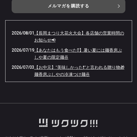
メルマガを購読する
2026/08/01
【長岡まつり大花火大会】各店舗の営業時間の
お知らせ📢
2026/07/19
【あなたはもう食べた⁉️】暑い夏には麺香房ぶ
しや夏の限定麺🍜
2026/07/03
【お中元】"美味しかった❗️"と言われる贈り物🎁
麺香房ぶしやの冷凍つけ麺🍜
2026/06/15
【感謝祭へのご来店ありがとうございました❗️】
今年も夏の限定麺がスタートします✨
2026/06/08
【6/11(木)限定】麺香房ぶしや本店 7周年感謝
祭開催🏮
2026/06/04
【臨時休業のお知らせ】空調設備のメンテナン
スが入ります🔧
2026/06/01
【麺香房ぶしや本店】7周年感謝祭開催🎉無料