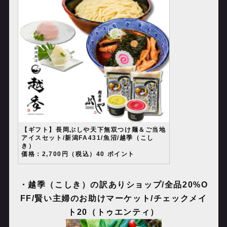
【ギフト】長岡ぶしや天下無双つけ麺＆ご当地
アイスセット/新潟FA431/魚沼/越季（こし
き）
価格：2,700円（税込）40 ポイント
・越季（こしき）の訳ありショップ
/
全品
20%O
FF/
賢い主婦のお助けマーケット
/
チェックメイ
ト
20
（トゥエンティ）