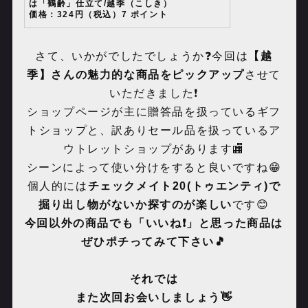
は「鶴齢」仕立て/越季（こしき）
価格：324円（税込）7 ポイント
さて、いかがでしたでしょうか❓今回は
【越
季】さんの魅力的な商品をピックアップ
させて
いただきました❗️
ショップページが主に贈答品を扱っているギフ
トショップと、訳ありセール品を扱っているア
ウトレットショップがあります🏬
シーンによって使い分けをすると良いですね😁
個人的には
チェックメイト
20(
トゥエンティ
)
で
掘り出し物がないか探すのが楽しい
です😊
今回以外の商品でも「いいね❗️」と思った商品は
ぜひポチってみて下さい🎵
それでは
また次回お会いしましょう👋