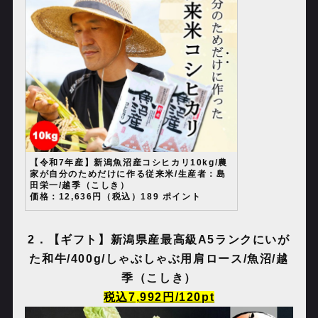
【令和7年産】新潟魚沼産コシヒカリ10kg/農
家が自分のためだけに作る従来米/生産者：島
田栄一/越季（こしき）
価格：12,636円（税込）189 ポイント
2
．
【ギフト】新潟県産最高級
A5
ランクにいが
た和牛
/400g/
しゃぶしゃぶ用肩ロース
/
魚沼
/
越
季（こしき）
税込
7,992
円
/120pt