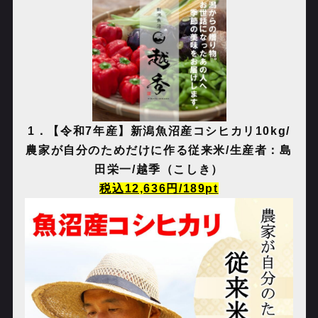
1
．【令和
7
年産】新潟魚沼産コシヒカリ
10kg/
農家が自分のためだけに作る従来米
/
生産者：島
田栄一
/
越季（こしき）
税込
12,636
円
/189pt