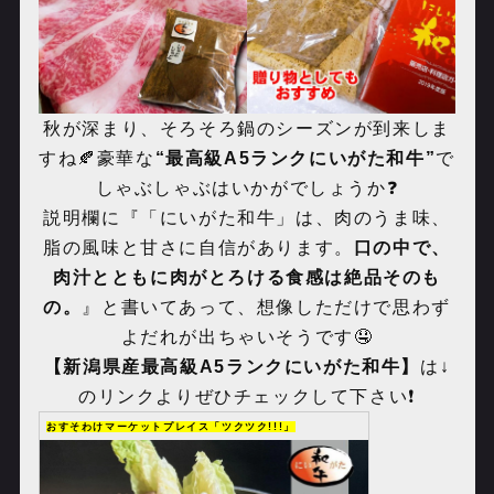
秋が深まり、そろそろ鍋のシーズンが到来しま
すね🍂豪華な
“最高級
A5
ランクにいがた和牛”
で
しゃぶしゃぶはいかがでしょうか❓
説明欄に『「にいがた和牛」は、肉のうま味、
脂の風味と甘さに自信があります。
口の中で、
肉汁とともに肉がとろける食感は絶品そのも
の。
』と書いてあって、想像しただけで思わず
よだれが出ちゃいそうです🤤
【新潟県産最高級
A5
ランクにいがた和牛】
は↓
のリンクよりぜひチェックして下さい❗️
おすそわけマーケットプレイス「ツクツク!!!」