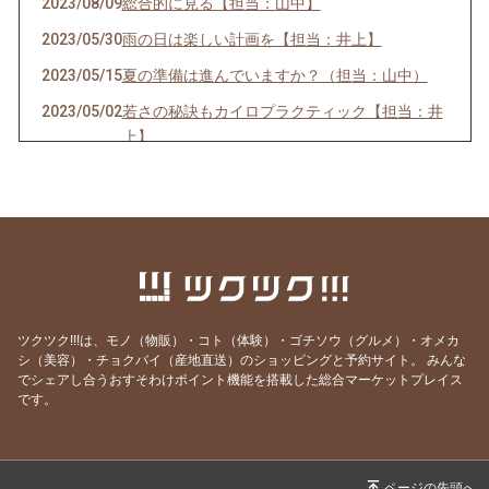
2023/08/09
総合的に見る【担当：山中】
2023/05/30
雨の日は楽しい計画を【担当：井上】
2023/05/15
夏の準備は進んでいますか？（担当：山中）
2023/05/02
若さの秘訣もカイロプラクティック【担当：井
上】
2023/04/11
春こそしっかりケアを！（担当：山中）
2023/03/10
人間関係いかがですか？（担当：山中）
2023/02/12
あなたにとって健康とは？（担当：山中）
2023/01/31
自家製味噌を仕込みました【担当：井上】
2022/12/31
年末年始に自分のスキを探す【担当：井上】
ツクツク!!!は、モノ（物販）・コト（体験）・ゴチソウ（グルメ）・オメカ
2022/12/05
12月の運勢
シ（美容）・チョクバイ（産地直送）のショッピングと予約サイト。
みんな
でシェアし合うおすそわけポイント機能を搭載した総合マーケットプレイス
2022/12/01
メタトロン体験をしました（担当：井上）
です。
2022/11/12
福岡での小児カイロプラクティックの会（担
当：山中）
2022/11/03
11月の運勢