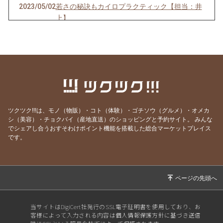
2023/05/02
若さの秘訣もカイロプラクティック【担当：井
上】
2023/04/11
春こそしっかりケアを！（担当：山中）
2023/03/10
人間関係いかがですか？（担当：山中）
2023/02/12
あなたにとって健康とは？（担当：山中）
2023/01/31
自家製味噌を仕込みました【担当：井上】
2022/12/31
年末年始に自分のスキを探す【担当：井上】
ツクツク!!!は、モノ（物販）・コト（体験）・ゴチソウ（グルメ）・オメカ
2022/12/05
12月の運勢
シ（美容）・チョクバイ（産地直送）のショッピングと予約サイト。
みんな
でシェアし合うおすそわけポイント機能を搭載した総合マーケットプレイス
2022/12/01
メタトロン体験をしました（担当：井上）
です。
2022/11/12
福岡での小児カイロプラクティックの会（担
当：山中）
2022/11/03
11月の運勢
2022/11/01
土用の体調不良キロク 【担当：井上】
当サイトはDigiCert社発行のSSL電子証明書を使用しており、お
2022/10/21
【再送】自分の体と向き合う
客様によって入力される内容は個人情報保護方針に基づき送信