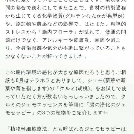
間の都合で便利にしてきたことで、食材の精製過程
から生じてくる化学物質(グルテンなんかが典型例)
や、添加物や農薬などの影響で、はたまた、精神的
ストレスから「腸内フローラ」が乱れて、便通の問
題だけでなく、アレルギーや皮膚炎、頭痛や肩こ
り、全身倦怠感や気分の不調に繋がっていることも
少なくないことが解ってきました。
この腸内環境の悪化が大きな原因だろうと思うご相
談も8月はチラホラとありまして、ジェモ(新芽や新
葉や蕾を指します)の「クルミ(胡桃)」をお試しで使
っていただく方が数名いらっしゃいましたので、ク
ルミのジェモエッセンスを筆頭に「腸の浄化のジェ
モセラピー」の3つの植物をご紹介します✨
「植物幹細胞療法」とも呼ばれるジェモセラピーは