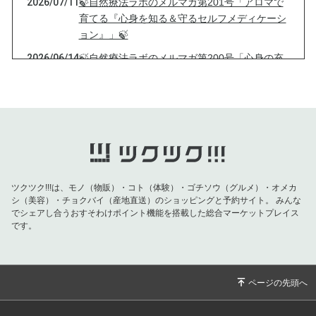
2026/07/11
🍃自然療法ラボのメルマガ第201号「アロマで
育てる『心身を知る＆守るセルフメディケーシ
ョン』」🍃
2026/06/14
🍃自然療法ラボのメルマガ第200号「心身の充
実感をもたらすヘマタイト」🍃
2026/05/06
🍃自然療法ラボのメルマガ第199号「心身に爽
やかさを届けるジェモエッセンス」🍃
2026/04/29
🍃自然療法ラボのメルマガ第198号「腸の自然
療法 整腸剤」🍃
2026/04/21
🍃自然療法ラボのメルマガ第197号「なぜ植物
ツクツク!!!は、モノ（物販）・コト（体験）・ゴチソウ（グルメ）・オメカ
療法は2000年も残ったのか？ 知は庭へ戻る
シ（美容）・チョクバイ（産地直送）のショッピングと予約サイト。
みんな
」🍃
でシェアし合うおすそわけポイント機能を搭載した総合マーケットプレイス
です。
2026/03/28
🍃自然療法ラボのメルマガ第196号「睡眠の質
をあげる自然療法」🍃
2026/03/10
🍃自然療法ラボのメルマガ第195号「キャンペ
ーン講座のお知らせ」🍃
2026/03/01
🍃自然療法ラボのメルマガ第194号「毒のチカ