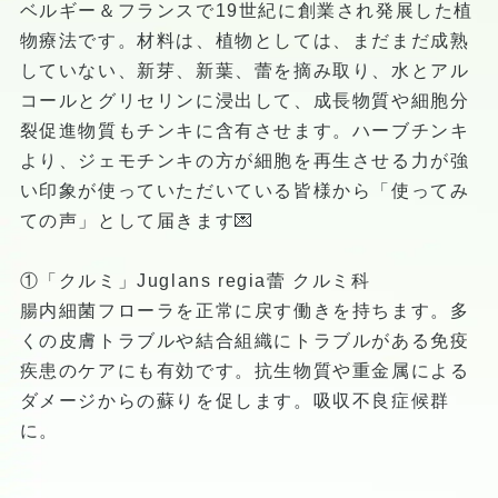
ベルギー＆フランスで19世紀に創業され発展した植
物療法です。材料は、植物としては、まだまだ成熟
していない、新芽、新葉、蕾を摘み取り、水とアル
コールとグリセリンに浸出して、成長物質や細胞分
裂促進物質もチンキに含有させます。ハーブチンキ
より、ジェモチンキの方が細胞を再生させる力が強
い印象が使っていただいている皆様から「使ってみ
ての声」として届きます💌
①「クルミ」Juglans regia蕾 クルミ科
腸内細菌フローラを正常に戻す働きを持ちます。多
くの皮膚トラブルや結合組織にトラブルがある免疫
疾患のケアにも有効です。抗生物質や重金属による
ダメージからの蘇りを促します。吸収不良症候群
に。