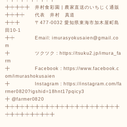
╋┿╋┿╋ 井村食彩園 | 農家直送のいちじく通販
╋┿╋┿ 代表 井村 真道
╋┿╋ 〒477-0032 愛知県東海市加木屋町島
田10-1
╋┿ Email: imurasyokusaien@gmail.co
m
╋ ツクツク :
https://tsuku2.jp/imura_fa
rm
╋ Facebook :
https://www.facebook.c
om/imurashokusaien
╋ Instagram :
https://instagram.com/fa
rmer0820?igshid=18hnt17pqicy3
╋ @farmer0820
╋┿╋┿╋┿╋┿╋┿╋┿╋┿╋┿╋┿╋┿╋┿╋
┿╋┿╋┿╋┿╋┿╋