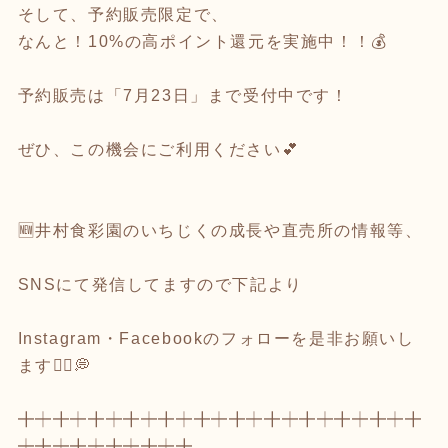
そして、予約販売限定で、
なんと！10%の高ポイント還元を実施中！！💰
予約販売は「7月23日」まで受付中です！
ぜひ、この機会にご利用ください💕
🆕井村食彩園のいちじくの成長や直売所の情報等、
SNSにて発信してますので下記より
Instagram・Facebookのフォローを是非お願いし
ます💁‍♂️💭
╋┿╋┿╋┿╋┿╋┿╋┿╋┿╋┿╋┿╋┿╋┿╋
┿╋┿╋┿╋┿╋┿╋