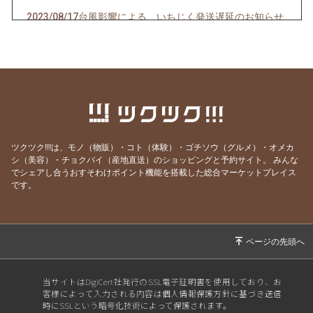
2023/08/17
台風影響による、いちじく発送遅延のお知らせ
2023/08/07
「贈答用いちじく」の発送時期についてお知ら
せです！
2023/07/28
【2023年度】完熟いちじくのお知らせ
2023/07/18
いちじく予約販売のお知らせ！ | 井村食彩園
2022/06/24
【いちじく予約受付中】井村食彩園
ツクツク!!!は、モノ（物販）・コト（体験）・ゴチソウ（グルメ）・オメカ
2022/01/24
1月のお便り☃️ | 井村食彩園
シ（美容）・チョクバイ（産地直送）のショッピングと予約サイト。
みんな
2021/12/14
12月のお便り🎄｜井村食彩園
でシェアし合うおすそわけポイント機能を搭載した総合マーケットプレイス
です。
2021/09/27
秋のお便り🍁 新米のお知らせ！｜井村食彩園
2021/07/07
いちじく予約販売のお知らせ！ | 井村食彩園
2021/05/03
もうすぐ母の日ですね🌹 | 井村食彩園
2021/04/06
新商品のお知らせ‼️✨ | 井村食彩園
当サイトはDigiCert社発行のSSL電子証明書を使用しており、お
2021/03/29
花粉症の季節ですね！！｜井村食彩園
客様によって入力される内容は個人情報保護方針に基づき送信
時にSSLという暗号化技術によって保護されます。
2021/02/22
みかん販売終了のお知らせ | 井村食彩園