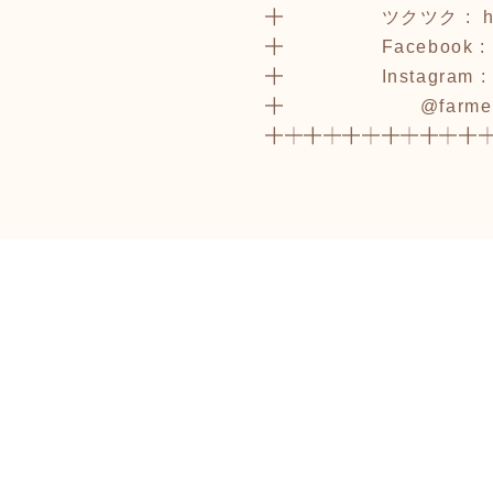
╋ ツクツク :
h
╋ Facebook 
╋ Instagram :
╋ @farmer0
╋┿╋┿╋┿╋┿╋┿╋