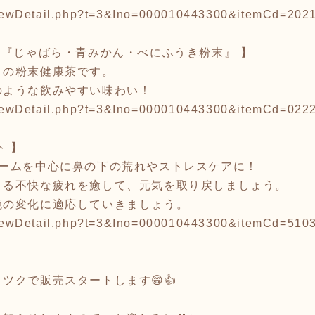
p/viewDetail.php?t=3&Ino=000010443300&itemCd=20
に『じゃばら・青みかん・べにふうき粉末』 】
メの粉末健康茶です。
のような飲みやすい味わい！
p/viewDetail.php?t=3&Ino=000010443300&itemCd=02
ト 】
リームを中心に鼻の下の荒れやストレスケアに！
くる不快な疲れを癒して、元気を取り戻しましょう。
境の変化に適応していきましょう。
p/viewDetail.php?t=3&Ino=000010443300&itemCd=51
ツクで販売スタートします😁👍