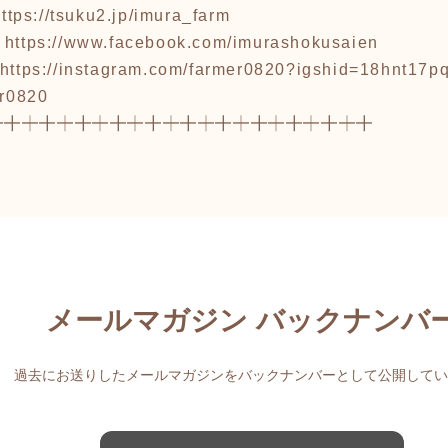
ttps://tsuku2.jp/imura_farm
:
https://www.facebook.com/imurashokusaien
https://instagram.com/farmer0820?igshid=18hnt17p
820
┿╋┿╋┿╋┿╋┿╋┿╋┿╋┿╋┿╋┿╋┿╋
メールマガジン バックナンバ
過去にお送りしたメールマガジンをバックナンバーとして公開してい