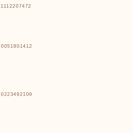
211112207472
220051901412
030223492109