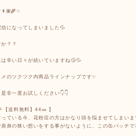
‍🌾✨
信になってしまいました💦
すか？？
は辛い日々が続いていますね🤧💦
スメのツクツク内商品ラインナップです✨
是非一度お試しください👇👇
チ【送料無料】44㎜ 】
なっている今、花粉症の方はかなり頭を悩ませてしまいま
で肩身の狭い想いをする事がないように、この缶バッチで