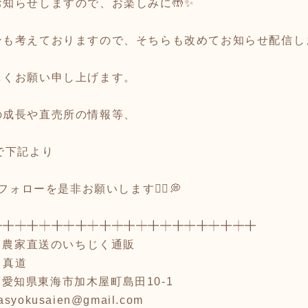
知らせしますので、お楽しみに🤲✨
ンも考えておりますので、そちらも改めてお知らせ配信し
しくお願い申し上げます。
の成長や直売所の情報等、
で下記より
kのフォローを是非お願いします💁‍♂️💭
┿╋┿╋┿╋┿╋┿╋┿╋┿╋┿╋┿╋┿╋┿╋
| 農家直送のいちじく通販
 真道
 愛知県東海市加木屋町島田10-1
okusaien@gmail.com