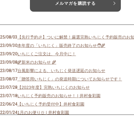
メルマガを購読する
25/08/03
【先行予約🎉】ついに解禁！厳選完熟いちじく予約販売のお
23/09/30
本年度の「いちじく」販売終了のお知らせ🧑‍🌾
23/09/20
いちじくご注文は、今月中に！
23/09/08
🌾新米のお知らせ 🌾
23/08/17
台風影響による、いちじく発送遅延のお知らせ
23/08/07
「贈答用いちじく」の発送時期についてお知らせです！
23/07/28
【2023年度】完熟いちじくのお知らせ
23/07/18
いちじく予約販売のお知らせ！ | 井村食彩園
22/06/24
【いちじく予約受付中】井村食彩園
22/01/24
1月のお便り☃️ | 井村食彩園
21/12/14
12月のお便り🎄｜井村食彩園
21/09/27
秋のお便り🍁 新米のお知らせ！｜井村食彩園