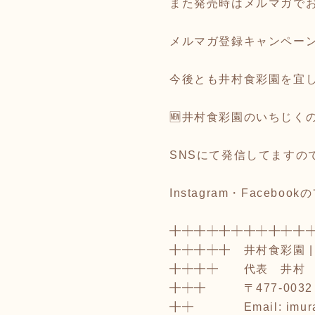
また発売時はメルマガでお
メルマガ登録キャンペー
今後とも井村食彩園を宜
🆕井村食彩園のいちじく
SNSにて発信してますの
Instagram・Faceboo
╋┿╋┿╋┿╋┿╋┿╋
╋┿╋┿╋ 井村食彩園 
╋┿╋┿ 代表 井村
╋┿╋ 〒477-0032
╋┿ Email: imurasy