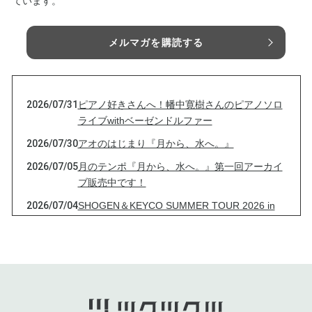
ています。
メルマガを購読する
2026/07/31
ピアノ好きさんへ！幡中寛樹さんのピアノソロ
ライブwithベーゼンドルファー
2026/07/30
アオのはじまり『月から、水へ。』
2026/07/05
月のテンポ『月から、水へ。』第一回アーカイ
ブ販売中です！
2026/07/04
SHOGEN＆KEYCO SUMMER TOUR 2026 in
東川！
2026/06/30
アオのはじまり『月から、水へ。』アーカイブ
映像販売いたします！！！
2026/06/26
「ひろのピアノの部屋」1万人突破記念ライブ
＆ハピバライブ