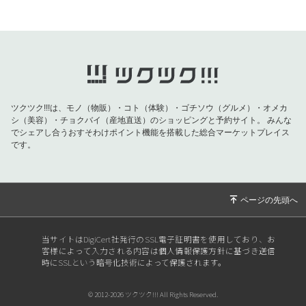
2026/06/30
アオのはじまり『月から、水へ。』アーカイブ
映像販売いたします！！！
2026/06/26
「ひろのピアノの部屋」1万人突破記念ライブ
＆ハピバライブ
2026/05/18
歌う応援歌にっくんとアップダウンさんのコラ
ボライブ！
ツクツク!!!は、モノ（物販）・コト（体験）・ゴチソウ（グルメ）・オメカ
シ（美容）・チョクバイ（産地直送）のショッピングと予約サイト。
みんな
2026/04/20
SHOGENさん来東川！は明後日です！！！
でシェアし合うおすそわけポイント機能を搭載した総合マーケットプレイス
です。
2026/04/09
ペンキ画家SHOGENさんが東川に来ますよ
ー！！！
2026/02/11
ペンキ画家SHOGENトークショー＆アートワー
クショップ開催いたします❣️
2025/12/24
『My song Retreat』みんなの曲が公開されま
当サイトはDigiCert社発行のSSL電子証明書を使用しており、お
した＾＾
客様によって入力される内容は個人情報保護方針に基づき送信
時にSSLという暗号化技術によって保護されます。
2025/11/27
高ポイント還元！美髪再生を応援いたします！
2025/11/21
歌う応援歌にっくんワンマンライブ！
© 2012-2026 ツクツク!!! All Rights Reserved.