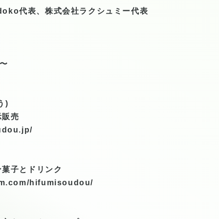
idoko代表、株式会社ラクシュミー代表
〜
う)
示販売
udou.jp/
菓子とドリンク
am.com/hifumisoudou/