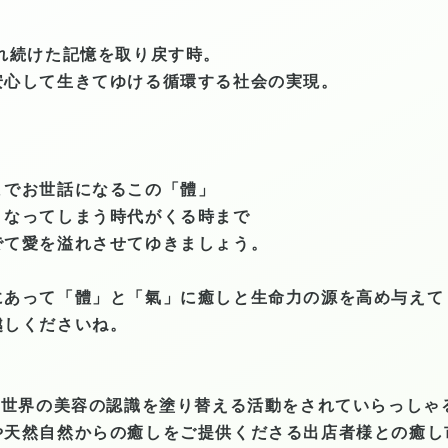
れ続けた記憶を取り戻す時。
安心して生きてゆける循環する社会の実現。
までお世話になるこの「體」
くなってしまう時代がくる時まで
でて愛を溢れさせてゆきましょう。
にあって
「體」と「氣」に癒しと生命力の源を高め
与えて
越しくださいね。
ら世界の美容の認識を塗り替える活動をされていらっしゃ
や天然自然からの癒しをご提供くださる出店者様との癒し