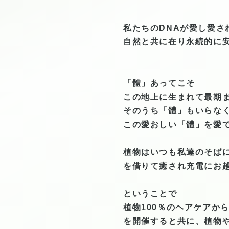
私たちのDNAが愛し愛さ
自然と共に在り
永続的に
「體」あってこそ
この地上に生まれて最期
そのうち「體」もいらな
この愛おしい「體」を愛
植物はいつも私達のそば
を借りて癒され充電にお
ということで
植物100％のヘアケアか
を開催すると共に、植物