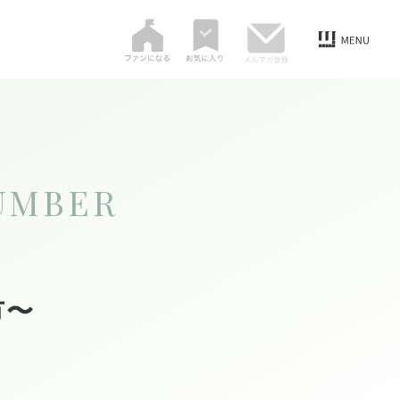
UMBER
市〜