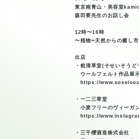
東京南青山・美容室kam
森田要先生のお話し会
12時〜16時
〜植物∞天然からの癒し市
出店
・粗清草堂(そせいそうど
ウールフェルト作品展
https://www.soseiso
・一二三草堂
小麦フリーのヴィーガン
https://www.instagr
・三千櫻酒造株式会社