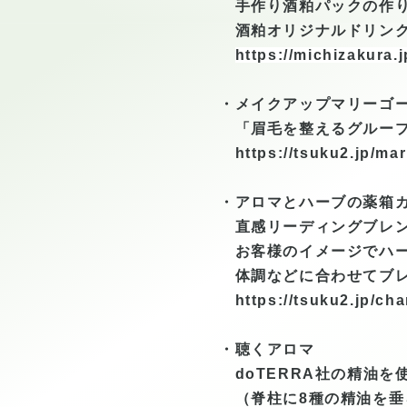
手作り酒粕パックの作り
酒粕オリジナルドリンク
https://michizakura.j
・メイクアップマリーゴ
「眉毛を整えるグループ
https://tsuku2.jp/ma
・アロマとハーブの薬箱
直感リーディングブレン
お客様のイメージでハー
体調などに合わせてブレ
https://tsuku2.jp/ch
・聴くアロマ
doTERRA社の精油を
（脊柱に8種の精油を垂