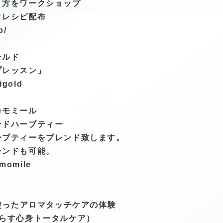
方をワークショップ
レシピ配布
p/
ールド
レッスン」
rigold
カモミール
ドハーブティー
ブティーをブレンド致します。
ンドも可能。
amomile
使ったアロマタッチケアの体験
らす心身トータルケア）