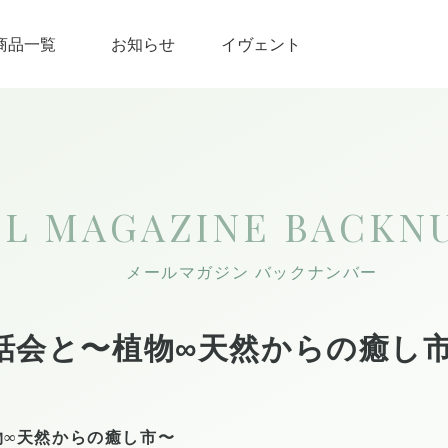
商品一覧
お知らせ
イヴェント
IL MAGAZINE
BACKN
メールマガジン バックナンバー
話会と〜植物∞天然からの癒し
物∞天然からの癒し市〜