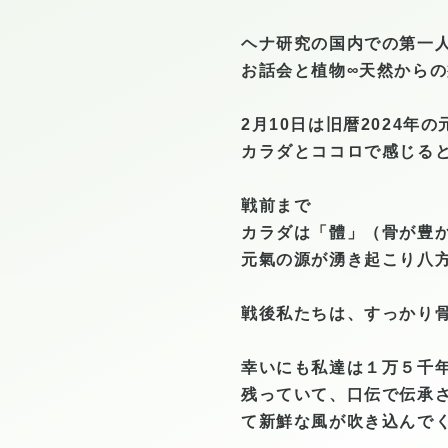
ヘナ研究の国内での第一
お話会と植物∞天然から
2月10日は旧暦2024年の
カラダとココロで感じる
戦前まで
カラダは「體」（骨が豊
元氣の源が湧き起こり八
戦後私たちは、すっかり
幸いにも私達は１万５千
残っていて、
口伝で伝承
て新鮮な風が吹き込んで