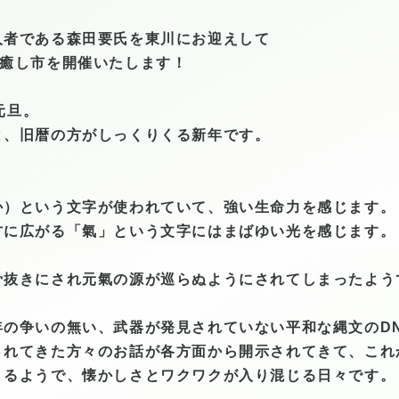
人者である森田要氏を東川にお迎えして
の癒し市を開催いたします！
元旦。
と、旧暦の方がしっくりくる新年です。
か）という文字が使われていて、
強い生命力を感じます。
方に広がる「氣」という文字にはまばゆい光を感じます。
骨抜きにされ元氣の源が巡らぬようにされてしまったよう
年の
争いの無い、武器が
発見されていない平和な縄文のD
されてきた方々のお話が各方面から開示されてきて、これ
くるようで、懐かしさとワクワクが入り混じる日々です。