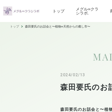
メグル∞クラ
トップ
シラボ.
トップ
森田要氏のお話会と〜植物∞天然からの癒し市〜
MA
2024/02/13
森田要氏のお
森田要氏のお話会と〜植