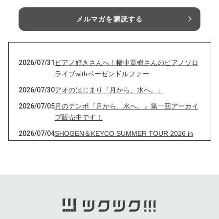
メルマガを購読する
2026/07/31
ピアノ好きさんへ！幡中寛樹さんのピアノソロ
ライブwithベーゼンドルファー
2026/07/30
アオのはじまり『月から、水へ。』
2026/07/05
月のテンポ『月から、水へ。』第一回アーカイ
ブ販売中です！
2026/07/04
SHOGEN＆KEYCO SUMMER TOUR 2026 in
東川！
2026/06/30
アオのはじまり『月から、水へ。』アーカイブ
映像販売いたします！！！
2026/06/26
「ひろのピアノの部屋」1万人突破記念ライブ
＆ハピバライブ
2026/05/18
歌う応援歌にっくんとアップダウンさんのコラ