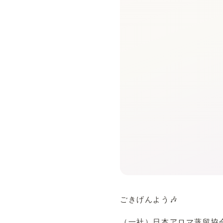
ごきげんよう🎶
（一社）日本アロマ蒸留協