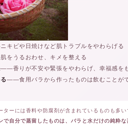
—ニキビや日焼けなど肌トラブルをやわらげる
—肌をうるおわせ、キメを整える
果
——香りが不安や緊張をやわらげ、幸福感を
める
——食用バラから作ったものは飲むことが
ーターには香料や防腐剤が含まれているものも多い
ンで自分で蒸留したものは、バラと水だけの純粋な