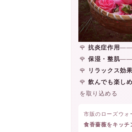
🌹
抗炎症作用
—
🌹
保湿・整肌
—
🌹
リラックス効
🌹
飲んでも楽し
を取り込める
市販のローズウォ
食香薔薇をキッチ