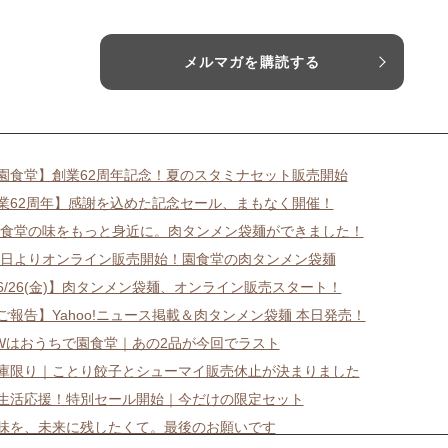
メルマガを購読する
【園食堂】創業62周年記念！夏のスタミナセット販売開始
業62周年】感謝を込めた記念セール、まもなく開催！
 園食堂の味をもっと身近に。肉タンメン袋麺ができました！
 本日よりオンライン販売開始！園食堂の肉タンメン袋麺
【6/26(金)】肉タンメン袋麺、オンライン販売スタート！
【ご報告】Yahoo!ニュース掲載＆肉タンメン袋麺 本日発売！
GWはおうちで園食堂｜あの2品が今回でラスト
在庫限り｜ことり餃子とシューマイ販売休止が決まりました
新生活応援！特別セール開始｜今だけの限定セット
味を、未来に残したくて。最後のお願いです