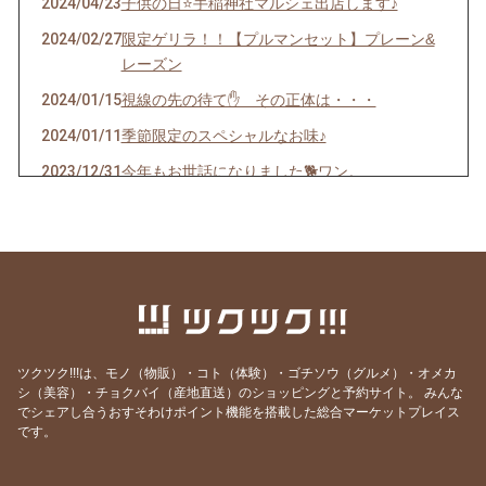
2024/04/23
子供の日⭐️手稲神社マルシェ出店します♪
2024/02/27
限定ゲリラ！！【プルマンセット】プレーン&
レーズン
2024/01/15
視線の先の待て✋ その正体は・・・
2024/01/11
季節限定のスペシャルなお味♪
2023/12/31
今年もお世話になりました🐕ワン。
2023/12/24
年内最終販売。限定メロンパン♪&ベーグル
2023/12/19
おうちでピザ♪ レシピ
2023/11/27
プロから聞ける♪オーガニックなお掃除。
2023/11/25
送料込み『キタノカオリsimple set』限定販売
2023/11/24
プレミア✨1セット・早いもの勝ち😊メロンパ
ツクツク!!!は、モノ（物販）・コト（体験）・ゴチソウ（グルメ）・オメカ
ン入り
シ（美容）・チョクバイ（産地直送）のショッピングと予約サイト。
みんな
2023/11/23
パン好きの皆さんへ🍞🥯🥐
でシェアし合うおすそわけポイント機能を搭載した総合マーケットプレイス
です。
2023/11/08
ピストリーナのこだわり小麦
2023/11/03
歴史を学ぶ。ご先祖様に感謝。