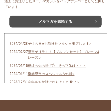
過去にお送りしたメールマガジンをバックナンバーとして公開し
ています。
メルマガを購読する
2024/04/23
子供の日⭐️手稲神社マルシェ出店します♪
2024/02/27
限定ゲリラ！！【プルマンセット】プレーン&
レーズン
2024/01/15
視線の先の待て✋ その正体は・・・
2024/01/11
季節限定のスペシャルなお味♪
2023/12/31
今年もお世話になりました🐕ワン。
2023/12/24
年内最終販売。限定メロンパン♪&ベーグル
2023/12/19
おうちでピザ♪ レシピ
2023/11/27
プロから聞ける♪オーガニックなお掃除。