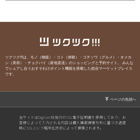
2023/12/24
年内最終販売。限定メロンパン♪&ベーグル
2023/12/19
おうちでピザ♪ レシピ
2023/11/27
プロから聞ける♪オーガニックなお掃除。
2023/11/25
送料込み『キタノカオリsimple set』限定販売
2023/11/24
プレミア✨1セット・早いもの勝ち😊メロンパ
ツクツク!!!は、モノ（物販）・コト（体験）・ゴチソウ（グルメ）・オメカ
ン入り
シ（美容）・チョクバイ（産地直送）のショッピングと予約サイト。
みんな
2023/11/23
パン好きの皆さんへ🍞🥯🥐
でシェアし合うおすそわけポイント機能を搭載した総合マーケットプレイス
です。
2023/11/08
ピストリーナのこだわり小麦
2023/11/03
歴史を学ぶ。ご先祖様に感謝。
2023/10/28
兎にも角にも食べてみてほしい♬安心スイーツ
🍰
2023/10/21
秋の空と🎃カボチャと🍠サツマイモ
当サイトはDigiCert社発行のSSL電子証明書を使用しており、お
客様によって入力される内容は個人情報保護方針に基づき送信
2023/10/07
小樽へ行こう♪
時にSSLという暗号化技術によって保護されます。
2023/10/01
10月（神無月）ポイントでおやつ