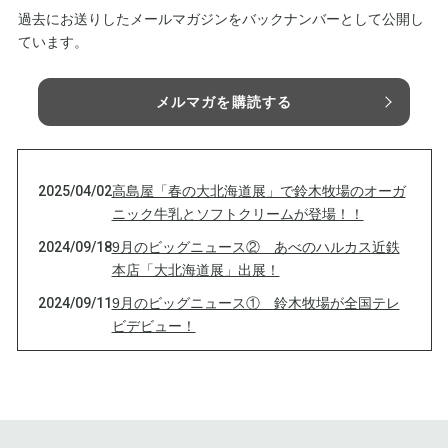
過去にお送りしたメールマガジンをバックナンバーとして公開し
ています。
メルマガを購読する
2025/04/02
高島屋「春の大北海道展」で鈴木牧場のオーガ
ニック牛乳とソフトクリームが登場！！
2024/09/18
9月のビッグニュース② あべのハルカス近鉄
本店「大北海道展」出展！
2024/09/11
9月のビッグニュース① 鈴木牧場が全国テレ
ビデビュー！
2024/07/24
【育てる牛乳、発売します！】
2024/06/26
シロの牧場便り -5- 十勝広尾 鈴木牧場【日本
一のオーガニック牧場】