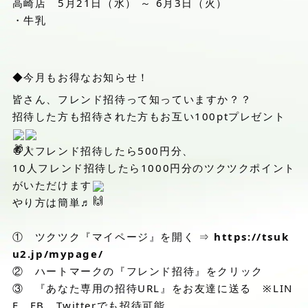
高崎店 5月21日（水） ～ 6月3日（火）
・牛乳
◆今月もお得なお知らせ！
皆さん、フレンド招待って知っていますか？？
招待した方も招待された方もお互い100ptプレゼント
５人フレンド招待したら500円分、
10人フレンド招待したら1000円分のツクツクポイント
がいただけます
やり方は簡単♬
① ツクツク『マイページ』を開く ⇒
https://tsuk
u2.jp/mypage/
② ハートマークの『フレンド招待』をクリック
③ 『あなた専用の招待URL』をお友達に送る ※LIN
E、FB、Twitterでも招待可能