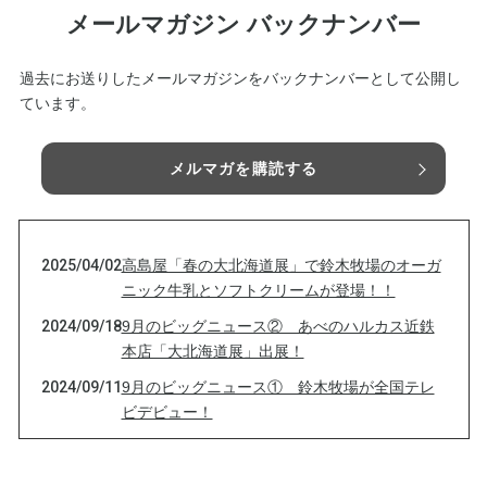
メールマガジン バックナンバー
過去にお送りしたメールマガジンをバックナンバーとして公開し
ています。
メルマガを購読する
2025/04/02
高島屋「春の大北海道展」で鈴木牧場のオーガ
ニック牛乳とソフトクリームが登場！！
2024/09/18
9月のビッグニュース② あべのハルカス近鉄
本店「大北海道展」出展！
2024/09/11
9月のビッグニュース① 鈴木牧場が全国テレ
ビデビュー！
2024/07/24
【育てる牛乳、発売します！】
2024/06/26
シロの牧場便り -5- 十勝広尾 鈴木牧場【日本